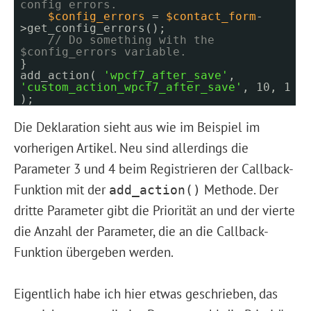
config errors.
$config_errors
=
$contact_form
-
>get_config_errors();
// Do something with the
$config_errors variable.
}
add_action(
'wpcf7_after_save'
,
'custom_action_wpcf7_after_save'
, 10, 1
);
Die Deklaration sieht aus wie im Beispiel im
vorherigen Artikel. Neu sind allerdings die
Parameter 3 und 4 beim Registrieren der Callback-
Funktion mit der
Methode. Der
add_action()
dritte Parameter gibt die Priorität an und der vierte
die Anzahl der Parameter, die an die Callback-
Funktion übergeben werden.
Eigentlich habe ich hier etwas geschrieben, das