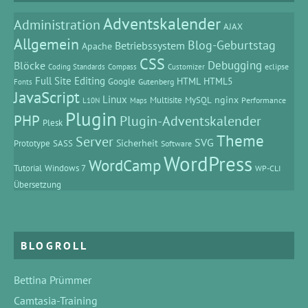
Adventskalender
Administration
AJAX
Allgemein
Blog-Geburtstag
Betriebssystem
Apache
CSS
Debugging
Blöcke
eclipse
Coding Standards
Compass
Customizer
Full Site Editing
HTML
HTML5
Google
Gutenberg
Fonts
JavaScript
Linux
MySQL
nginx
Multisite
Performance
L10N
Maps
Plugin
PHP
Plugin-Adventskalender
Plesk
Theme
Server
SVG
Prototype
SASS
Sicherheit
Software
WordPress
WordCamp
Tutorial
Windows 7
WP-CLI
Übersetzung
BLOGROLL
Bettina Prümmer
Camtasia-Training