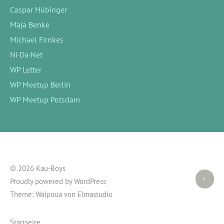
Caspar Hübinger
Maja Benke
Michael Firnkes
Ni·Da·Net
WP Letter
WP Meetup Berlin
WP Meetup Potsdam
© 2026 Kau-Boys
Top ↑
Proudly powered by
WordPress
Theme: Waipoua von
Elmastudio
Startseite