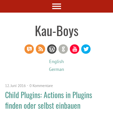
Kau-Boys
RSS Comments
RSS Feed
WordPress
GitHub
YouTube
Twitter
English
German
12. Juni 2016
0 Kommentare
Child Plugins: Actions in Plugins
finden oder selbst einbauen