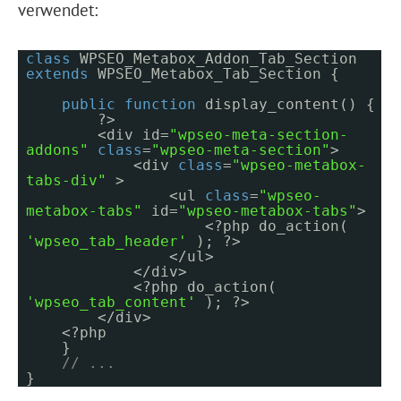
verwendet:
class
WPSEO_Metabox_Addon_Tab_Section
extends
WPSEO_Metabox_Tab_Section {
public
function
display_content() {
?>
<div id=
"wpseo-meta-section-
addons"
class
=
"wpseo-meta-section"
>
<div
class
=
"wpseo-metabox-
tabs-div"
>
<ul
class
=
"wpseo-
metabox-tabs"
id=
"wpseo-metabox-tabs"
>
<?php do_action(
'wpseo_tab_header'
); ?>
</ul>
</div>
<?php do_action(
'wpseo_tab_content'
); ?>
</div>
<?php
}
// ...
}