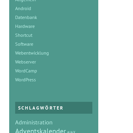
Android
Datenbank
Hardware
Shortcut
Software
Webentwicklung
Webserver
WordCamp
WordPress
SCHLAGWÖRTER
Administration
Adventskalender
AJAX