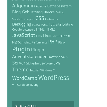
Allgemein
Betriebssystem
Apache
Blog-Geburtstag
Blöcke
Coding
CSS
Standards
Compass
Customizer
Debugging
Full Site Editing
eclipse
Fonts
HTML
HTML5
Google
Gutenberg
JavaScript
Linux
Multisite
L10N
Maps
PHP
MySQL
nginx
Plesk
Performance
Plugin
Plugin-
Adventskalender
Prototype
SASS
Server
SVG
Sicherheit
Software
Theme
Tutorial
Windows 7
WordPress
WordCamp
Übersetzung
WP-CLI
BLOGROLL