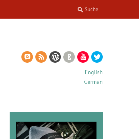
RSS Comments
RSS Feed
WordPress
GitHub
YouTube
Twitter
English
German