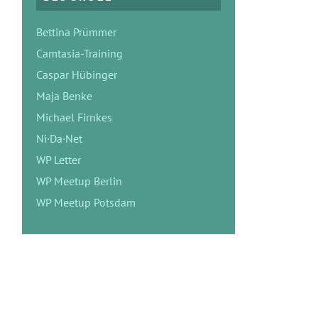
Bettina Prümmer
Camtasia-Training
Caspar Hübinger
Maja Benke
Michael Firnkes
Ni·Da·Net
WP Letter
WP Meetup Berlin
WP Meetup Potsdam