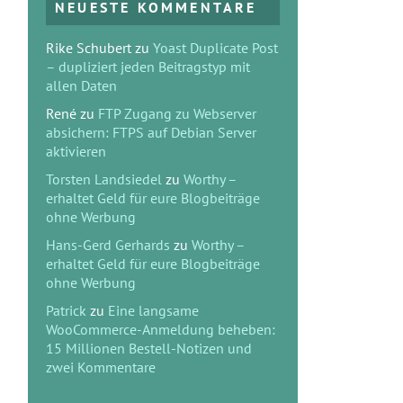
NEUESTE KOMMENTARE
Rike Schubert
zu
Yoast Duplicate Post
– dupliziert jeden Beitragstyp mit
allen Daten
René
zu
FTP Zugang zu Webserver
absichern: FTPS auf Debian Server
aktivieren
Torsten Landsiedel
zu
Worthy –
erhaltet Geld für eure Blogbeiträge
ohne Werbung
Hans-Gerd Gerhards
zu
Worthy –
erhaltet Geld für eure Blogbeiträge
ohne Werbung
Patrick
zu
Eine langsame
WooCommerce-Anmeldung beheben:
15 Millionen Bestell-Notizen und
zwei Kommentare