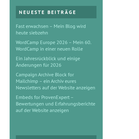
NEUESTE BEITRÄGE
Fast erwachsen – Mein Blog wird
heute siebzehn
WordCamp Europe 2026 – Mein 60.
WordCamp in einer neuen Rolle
Ein Jahresrückblick und einige
Änderungen für 2026
Campaign Archive Block for
Mailchimp – ein Archiv eures
Newsletters auf der Website anzeigen
Embeds for ProvenExpert –
Bewertungen und Erfahrungsberichte
auf der Website anzeigen