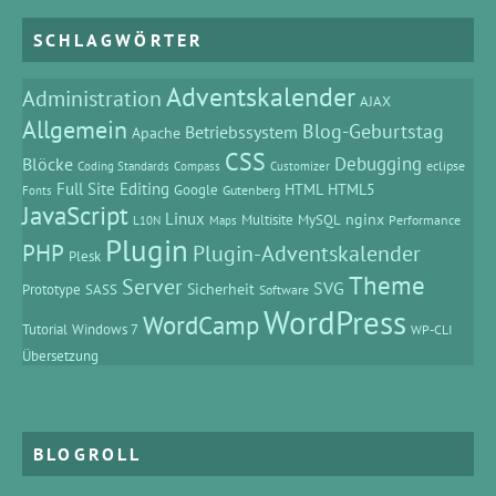
SCHLAGWÖRTER
Adventskalender
Administration
AJAX
Allgemein
Blog-Geburtstag
Betriebssystem
Apache
CSS
Debugging
Blöcke
eclipse
Coding Standards
Compass
Customizer
Full Site Editing
HTML
HTML5
Google
Gutenberg
Fonts
JavaScript
Linux
MySQL
nginx
Multisite
Performance
L10N
Maps
Plugin
PHP
Plugin-Adventskalender
Plesk
Theme
Server
SVG
Prototype
SASS
Sicherheit
Software
WordPress
WordCamp
Tutorial
Windows 7
WP-CLI
Übersetzung
BLOGROLL