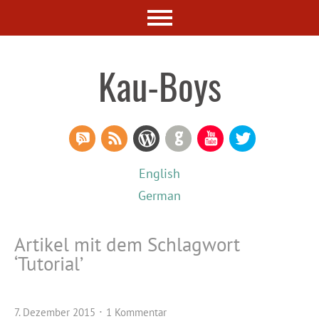
Kau-Boys
RSS Comments
RSS Feed
WordPress
GitHub
YouTube
Twitter
English
German
Artikel mit dem Schlagwort
‘
Tutorial
’
7. Dezember 2015
1 Kommentar