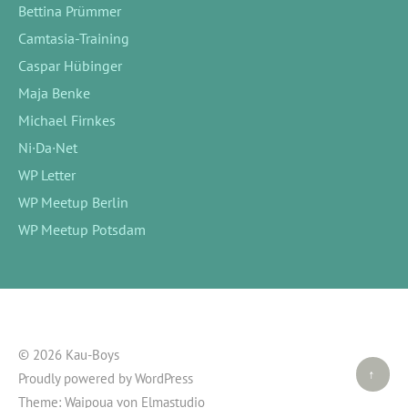
Bettina Prümmer
Camtasia-Training
Caspar Hübinger
Maja Benke
Michael Firnkes
Ni·Da·Net
WP Letter
WP Meetup Berlin
WP Meetup Potsdam
© 2026 Kau-Boys
Top ↑
Proudly powered by
WordPress
Theme: Waipoua von
Elmastudio