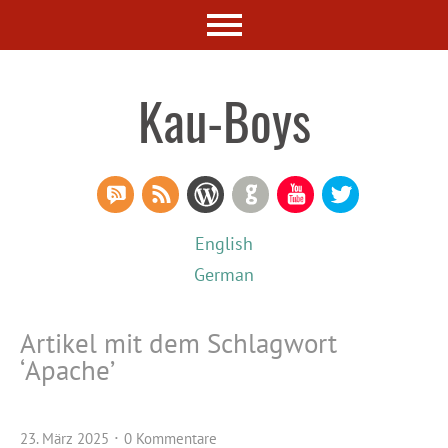
Kau-Boys
RSS Comments
RSS Feed
WordPress
GitHub
YouTube
Twitter
English
German
Artikel mit dem Schlagwort
‘
Apache
’
23. März 2025
0 Kommentare