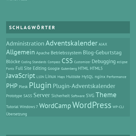
SCHLAGWÖRTER
Adventskalender
Administration
AJAX
Allgemein
Blog-Geburtstag
Betriebssystem
Apache
CSS
Debugging
Blöcke
eclipse
Coding Standards
Compass
Customizer
Full Site Editing
HTML
HTML5
Google
Gutenberg
Fonts
JavaScript
Linux
MySQL
nginx
Multisite
Performance
L10N
Maps
Plugin
PHP
Plugin-Adventskalender
Plesk
Theme
Server
SVG
Prototype
SASS
Sicherheit
Software
WordPress
WordCamp
Tutorial
Windows 7
WP-CLI
Übersetzung