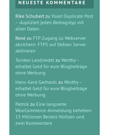
NEUESTE KOMMENTARE
Rike Schubert
zu
Yoast Duplicate Post
– dupliziert jeden Beitragstyp mit
allen Daten
René
zu
FTP Zugang zu Webserver
absichern: FTPS auf Debian Server
aktivieren
Torsten Landsiedel
zu
Worthy –
erhaltet Geld für eure Blogbeiträge
ohne Werbung
Hans-Gerd Gerhards
zu
Worthy –
erhaltet Geld für eure Blogbeiträge
ohne Werbung
Patrick
zu
Eine langsame
WooCommerce-Anmeldung beheben:
15 Millionen Bestell-Notizen und
zwei Kommentare