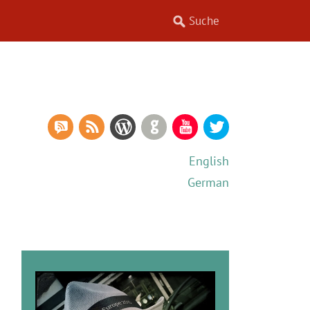
RSS Comments
RSS Feed
WordPress
GitHub
YouTube
Twitter
English
German