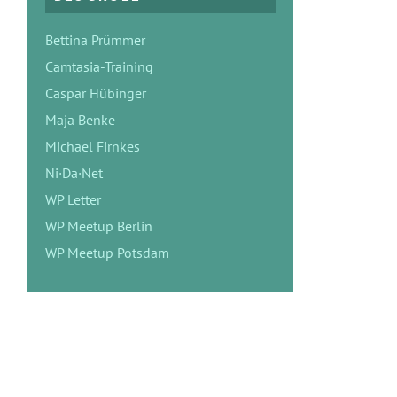
Bettina Prümmer
Camtasia-Training
Caspar Hübinger
Maja Benke
Michael Firnkes
Ni·Da·Net
WP Letter
WP Meetup Berlin
WP Meetup Potsdam