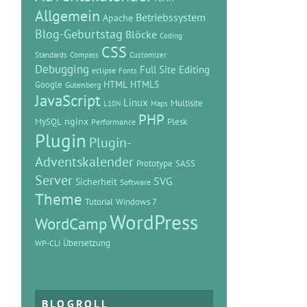
Allgemein
Betriebssystem
Apache
Blog-Geburtstag
Blöcke
Coding
CSS
Standards
Compass
Customizer
Debugging
Full Site Editing
eclipse
Fonts
HTML
HTML5
Google
Gutenberg
JavaScript
Linux
Multisite
L10N
Maps
PHP
MySQL
nginx
Plesk
Performance
Plugin
Plugin-
Adventskalender
Prototype
SASS
Server
SVG
Sicherheit
Software
Theme
Tutorial
Windows 7
WordPress
WordCamp
Übersetzung
WP-CLI
BLOGROLL