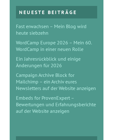
NEUESTE BEITRÄGE
Fast erwachsen – Mein Blog wird
heute siebzehn
WordCamp Europe 2026 – Mein 60.
WordCamp in einer neuen Rolle
Ein Jahresrückblick und einige
Änderungen für 2026
Campaign Archive Block for
Mailchimp – ein Archiv eures
Newsletters auf der Website anzeigen
Embeds for ProvenExpert –
Bewertungen und Erfahrungsberichte
auf der Website anzeigen