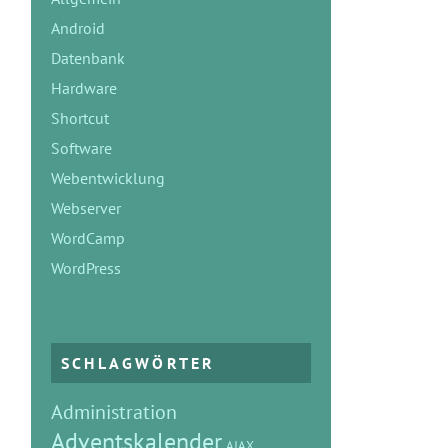
Android
Datenbank
Hardware
Shortcut
Software
Webentwicklung
Webserver
WordCamp
WordPress
SCHLAGWÖRTER
Administration
Adventskalender
AJAX