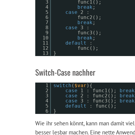
3
func1();
4
break
;
5
case
2 :
6
func2();
7
break
;
8
case
3 :
9
func3();
10
break
;
11
default
:
12
func();
13
}
Switch-Case nachher
1
switch
(
$var
){
2
case
1 : func1();
break
3
case
2 : func2();
break
4
case
3 : func3();
break
5
default
: func();
6
}
Wie ihr sehen könnt, kann man damit vie
besser lesbar machen. Eine nette Anwend