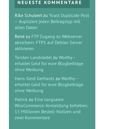
NEUESTE KOMMENTARE
Rike Schubert
zu
Yoast Duplicate Post
– dupliziert jeden Beitragstyp mit
allen Daten
René
zu
FTP Zugang zu Webserver
absichern: FTPS auf Debian Server
aktivieren
Torsten Landsiedel
zu
Worthy –
erhaltet Geld für eure Blogbeiträge
ohne Werbung
Hans-Gerd Gerhards
zu
Worthy –
erhaltet Geld für eure Blogbeiträge
ohne Werbung
Patrick
zu
Eine langsame
WooCommerce-Anmeldung beheben:
15 Millionen Bestell-Notizen und
zwei Kommentare