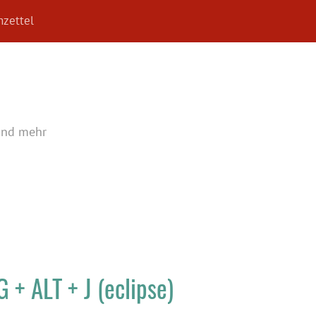
zettel
und mehr
 + ALT + J (eclipse)