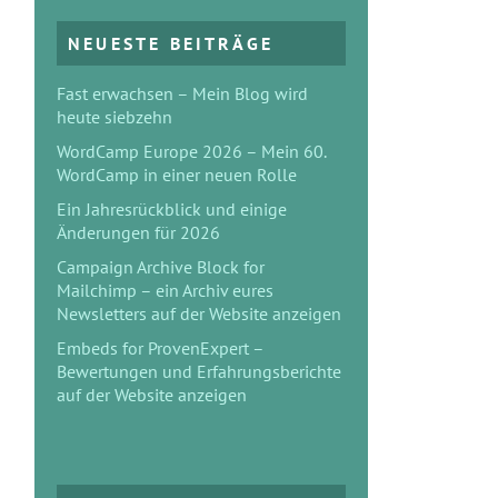
NEUESTE BEITRÄGE
Fast erwachsen – Mein Blog wird
heute siebzehn
WordCamp Europe 2026 – Mein 60.
WordCamp in einer neuen Rolle
Ein Jahresrückblick und einige
Änderungen für 2026
Campaign Archive Block for
Mailchimp – ein Archiv eures
Newsletters auf der Website anzeigen
Embeds for ProvenExpert –
Bewertungen und Erfahrungsberichte
auf der Website anzeigen