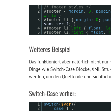
1
/* footer styles */
2
#footer {
margin
:
0
;
paddin
white
}
3
#footer li {
margin
:
0
;
pad
sans-serif
; }
4
#footer li.
left
{
float
:
le
5
#footer li.
right
{
float
:
r
Weiteres Beispiel
Das funktioniert aber natürlich nicht nur
Dinge wie Switch-Case Blöcke, XML Struk
werden, um den Quellcode übersichtliche
Switch-Case vorher:
1
switch
(
$var
){
2
case
1 :