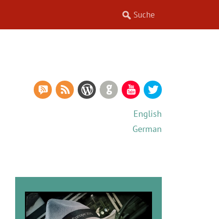
RSS Comments
RSS Feed
WordPress
GitHub
YouTube
Twitter
English
German