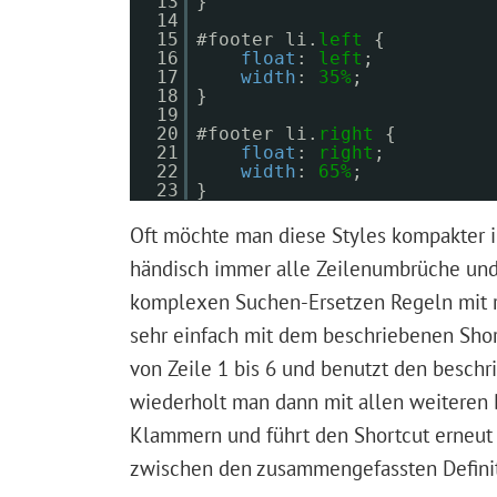
13
}
14
15
#footer li.
left
{
16
float
:
left
;
17
width
:
35%
;
18
}
19
20
#footer li.
right
{
21
float
:
right
;
22
width
:
65%
;
23
}
Oft möchte man diese Styles kompakter in
händisch immer alle Zeilenumbrüche und
komplexen Suchen-Ersetzen Regeln mit r
sehr einfach mit dem beschriebenen Shor
von Zeile 1 bis 6 und benutzt den beschr
wiederholt man dann mit allen weiteren D
Klammern und führt den Shortcut erneut
zwischen den zusammengefassten Definit