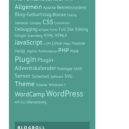
Allgemein
Betriebssystem
Apache
Blog-Geburtstag
Blöcke
Coding
CSS
Standards
Compass
Customizer
Debugging
Full Site Editing
eclipse
Fonts
HTML
HTML5
Google
Gutenberg
JavaScript
Linux
Multisite
L10N
Maps
PHP
MySQL
nginx
Plesk
Performance
Plugin
Plugin-
Adventskalender
Prototype
SASS
Server
SVG
Sicherheit
Software
Theme
Tutorial
Windows 7
WordPress
WordCamp
Übersetzung
WP-CLI
BLOGROLL