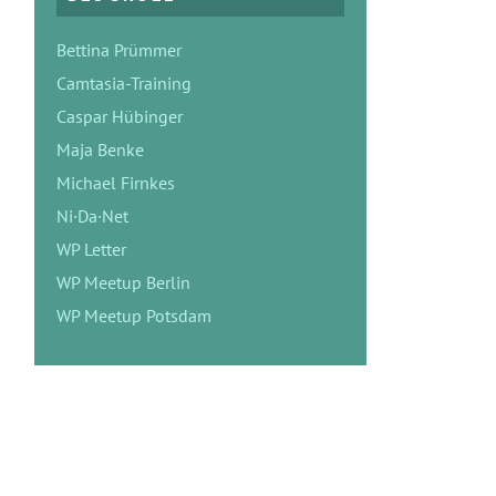
Bettina Prümmer
Camtasia-Training
Caspar Hübinger
Maja Benke
Michael Firnkes
Ni·Da·Net
WP Letter
WP Meetup Berlin
WP Meetup Potsdam