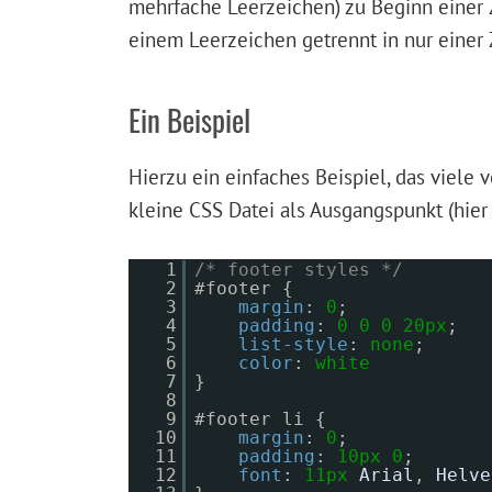
mehrfache Leerzeichen) zu Beginn einer 
einem Leerzeichen getrennt in nur einer 
Ein Beispiel
Hierzu ein einfaches Beispiel, das viele
kleine CSS Datei als Ausgangspunkt (hier 
1
/* footer styles */
2
#footer {
3
margin
:
0
;
4
padding
:
0
0
0
20px
;
5
list-style
:
none
;
6
color
:
white
7
}
8
9
#footer li {
10
margin
:
0
;
11
padding
:
10px
0
;
12
font
:
11px
Arial
,
Helve