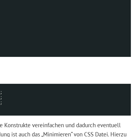
;
;
;
le Konstrukte vereinfachen und dadurch eventuell
ung ist auch das „Minimieren“ von CSS Datei. Hierzu