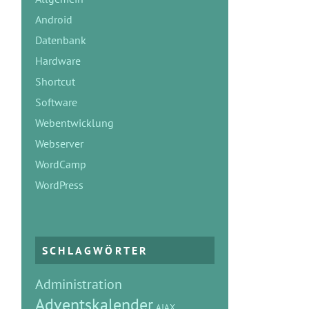
Android
Datenbank
Hardware
Shortcut
Software
Webentwicklung
Webserver
WordCamp
WordPress
SCHLAGWÖRTER
Administration
Adventskalender
AJAX