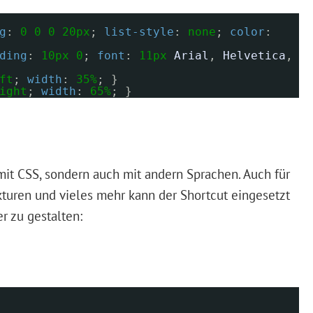
g
:
0
0
0
20px
;
list-style
:
none
;
color
:
ding
:
10px
0
;
font
:
11px
Arial
,
Helvetica
,
ft
;
width
:
35%
; }
ight
;
width
:
65%
; }
 mit CSS, sondern auch mit andern Sprachen. Auch für
turen und vieles mehr kann der Shortcut eingesetzt
r zu gestalten: