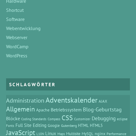
Hardware
Shortcut
Software
Webentwicklung
Webserver
WordCamp
WordPress
SCHLAGWÖRTER
Adventskalender
Administration
AJAX
Allgemein
Blog-Geburtstag
Betriebssystem
Apache
CSS
Debugging
Blöcke
eclipse
Coding Standards
Compass
Customizer
Full Site Editing
HTML
HTML5
Google
Gutenberg
Fonts
JavaScript
Linux
MySQL
nginx
Multisite
Performance
L10N
Maps