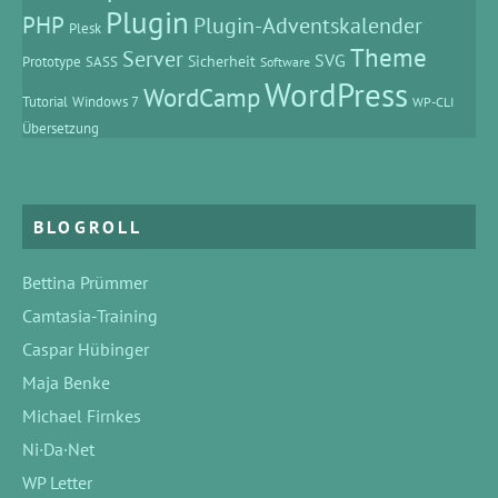
Plugin
PHP
Plugin-Adventskalender
Plesk
Theme
Server
SVG
Prototype
SASS
Sicherheit
Software
WordPress
WordCamp
Tutorial
Windows 7
WP-CLI
Übersetzung
BLOGROLL
Bettina Prümmer
Camtasia-Training
Caspar Hübinger
Maja Benke
Michael Firnkes
Ni·Da·Net
WP Letter