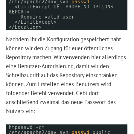
/etc/apache2/dav_svn.
passwd
<LimitExcept GET PROPFIND OPTIONS
REPORT>
Require valid-user
</LimitExcept>
</Location>
Nachdem ihr die Konfiguration gespeichert habt
können wir den Zugang für euer öffentliches
Repository machen. Wir verwenden hier allerdings
eine Benutzer-Autorisierung, damit wir den
Schreibzugriff auf das Repository einschränken
können. Zum Erstellen eines Benutzers wird
folgender Befehl verwendet. Gebt dort
anschließend zweimal das neue Passwort des
Nutzers ein:
htpasswd -cm
/etc/apache2/dav_svn.
passwd
public