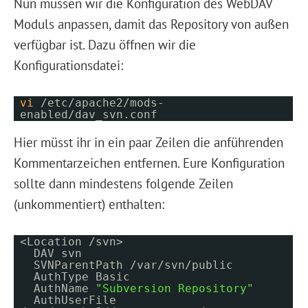
Nun müssen wir die Konfiguration des WebDAV
Moduls anpassen, damit das Repository von außen
verfügbar ist. Dazu öffnen wir die
Konfigurationsdatei:
vi
/etc/apache2/mods-
enabled/dav_svn.conf
Hier müsst ihr in ein paar Zeilen die anführenden
Kommentarzeichen entfernen. Eure Konfiguration
sollte dann mindestens folgende Zeilen
(unkommentiert) enthalten:
<Location /svn>
DAV svn
SVNParentPath /var/svn/public
AuthType Basic
AuthName
"Subversion Repository"
AuthUserFile