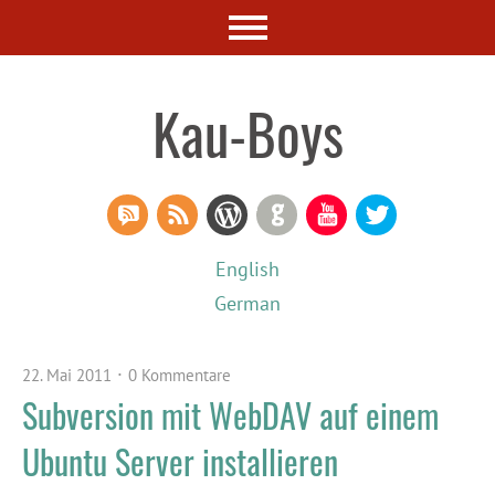
Kau-Boys
RSS Comments
RSS Feed
WordPress
GitHub
YouTube
Twitter
English
German
22. Mai 2011
0 Kommentare
Subversion mit WebDAV auf einem
Ubuntu Server installieren