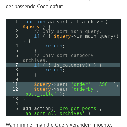
der passende Code dafür:
1
function
aa_sort_all_archives(
$query
) {
2
// Only sort main query.
3
if
( !
$query
->is_main_query()
) {
4
return
;
5
}
6
// Only sort category
archives.
7
if
( ! is_category() ) {
8
return
;
9
}
10
11
$query
->set(
'order'
,
'ASC'
);
12
$query
->set(
'orderby'
,
'post_title'
);
13
}
14
15
add_action(
'pre_get_posts'
,
'aa_sort_all_archives'
);
Wann immer man die Query verändern möchte,