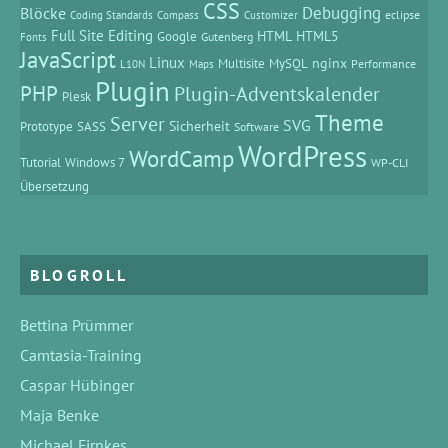
CSS
Debugging
Blöcke
eclipse
Coding Standards
Compass
Customizer
Full Site Editing
HTML
HTML5
Google
Gutenberg
Fonts
JavaScript
Linux
MySQL
nginx
Multisite
Performance
L10N
Maps
Plugin
PHP
Plugin-Adventskalender
Plesk
Theme
Server
SVG
Prototype
SASS
Sicherheit
Software
WordPress
WordCamp
Tutorial
Windows 7
WP-CLI
Übersetzung
BLOGROLL
Bettina Prümmer
Camtasia-Training
Caspar Hübinger
Maja Benke
Michael Firnkes