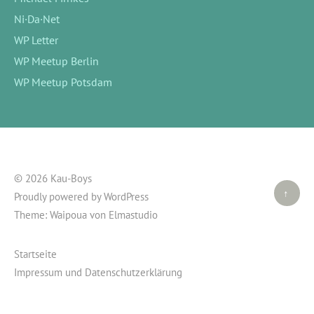
Ni·Da·Net
WP Letter
WP Meetup Berlin
WP Meetup Potsdam
© 2026 Kau-Boys
Top ↑
Proudly powered by
WordPress
Theme: Waipoua von
Elmastudio
Startseite
Impressum und Datenschutzerklärung