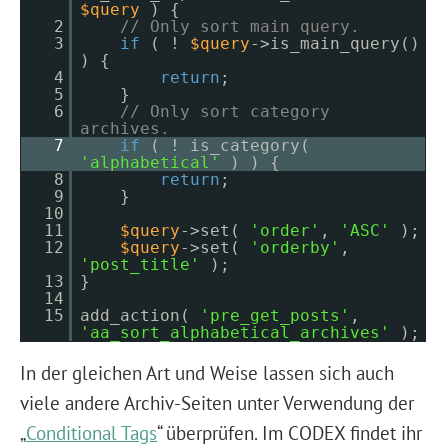
$query
) {
2
// Only sort main query.
3
if
( !
$query
->is_main_query()
) {
4
return
;
5
}
6
// Only sort category
archives.
7
if
( ! is_category(
'alphabetical'
) ) {
8
return
;
9
}
10
11
$query
->set(
'order'
,
'ASC'
);
12
$query
->set(
'orderby'
,
'post_title'
);
13
}
14
15
add_action(
'pre_get_posts'
,
'aa_sort_alphabetical_archives'
);
In der gleichen Art und Weise lassen sich auch
viele andere Archiv-Seiten unter Verwendung der
„
Conditional Tags
“ überprüfen. Im CODEX findet ihr