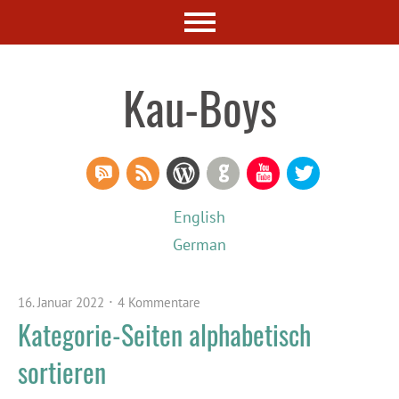
Kau-Boys
RSS Comments
RSS Feed
WordPress
GitHub
YouTube
Twitter
English
German
16. Januar 2022
4 Kommentare
Kategorie-Seiten alphabetisch
sortieren