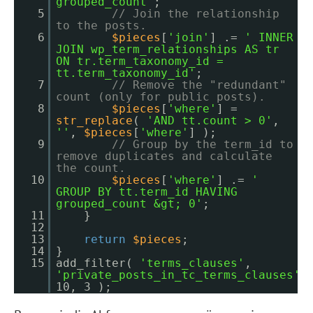
grouped_count'
;
5
// Join the relationship
to the posts.
6
$pieces
[
'join'
] .=
' INNER
JOIN wp_term_relationships AS tr
ON tr.term_taxonomy_id =
tt.term_taxonomy_id'
;
7
// Remove the "redundant"
count (only for public posts).
8
$pieces
[
'where'
] =
str_replace
(
'AND tt.count > 0'
,
''
,
$pieces
[
'where'
] );
9
// Group by the term_id to
remove duplicates and calculate
the count.
10
$pieces
[
'where'
] .=
'
GROUP BY tt.term_id HAVING
grouped_count &gt; 0'
;
11
}
12
13
return
$pieces
;
14
}
15
add_filter(
'terms_clauses'
,
'private_posts_in_tc_terms_clauses'
,
10, 3 );