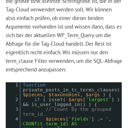
die größte bzw. kleinste Schriftgröße ist, die in der
Tag-Cloud verwendet werden soll. Wir können
also einfach prüfen, ob einer dieser beiden
Argumente vorhanden ist und wissen dann, dass es
sich bei der aktuellen WP_Term_Query um die
Abfrage für die Tag-Cloud handelt. Der Rest ist
eigentlich recht einfach. Wir müssen nur den
term_clause Filter verwenden, um die SQL-Abfrage
entsprechend anzupassen:
1
function
private_posts_in_tc_terms_clauses(
$pieces
,
$taxonomies
,
$args
) {
2
if
( isset(
$args
[
'largest'
] )
&& is_user_logged_in() ) {
3
// Count by the grouped
term_id.
4
$pieces
[
'fields'
] .=
',
COUNT(t.term_id) AS