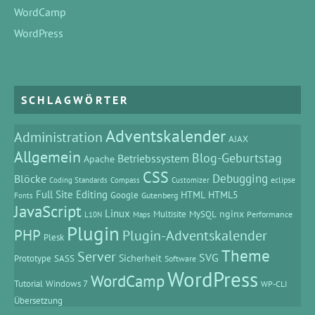
WordCamp
WordPress
SCHLAGWÖRTER
Adventskalender
Administration
AJAX
Allgemein
Blog-Geburtstag
Betriebssystem
Apache
CSS
Debugging
Blöcke
eclipse
Coding Standards
Compass
Customizer
Full Site Editing
HTML
HTML5
Google
Gutenberg
Fonts
JavaScript
Linux
MySQL
nginx
Multisite
Performance
L10N
Maps
Plugin
PHP
Plugin-Adventskalender
Plesk
Theme
Server
SVG
Prototype
SASS
Sicherheit
Software
WordPress
WordCamp
Tutorial
Windows 7
WP-CLI
Übersetzung