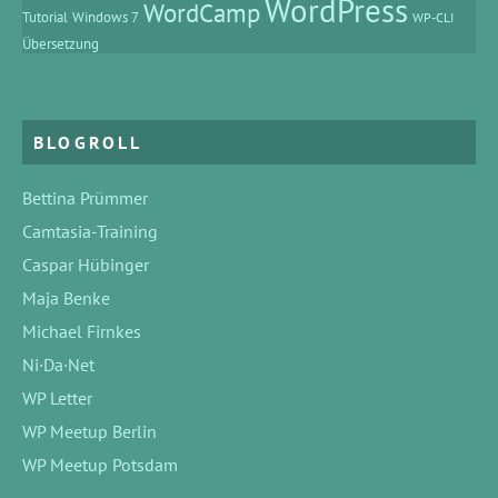
WordPress
WordCamp
Tutorial
Windows 7
WP-CLI
Übersetzung
BLOGROLL
Bettina Prümmer
Camtasia-Training
Caspar Hübinger
Maja Benke
Michael Firnkes
Ni·Da·Net
WP Letter
WP Meetup Berlin
WP Meetup Potsdam