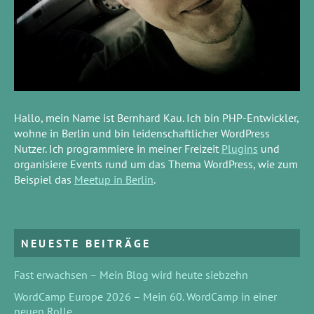
Hallo, mein Name ist Bernhard Kau. Ich bin PHP-Entwickler,
wohne in Berlin und bin leidenschaftlicher WordPress
Nutzer. Ich programmiere in meiner Freizeit
Plugins
und
organisiere Events rund um das Thema WordPress, wie zum
Beispiel das
Meetup in Berlin
.
NEUESTE BEITRÄGE
Fast erwachsen – Mein Blog wird heute siebzehn
WordCamp Europe 2026 – Mein 60. WordCamp in einer
neuen Rolle