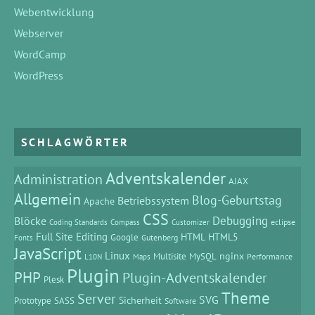
Webentwicklung
Webserver
WordCamp
WordPress
SCHLAGWÖRTER
Adventskalender
Administration
AJAX
Allgemein
Blog-Geburtstag
Betriebssystem
Apache
CSS
Debugging
Blöcke
eclipse
Coding Standards
Compass
Customizer
Full Site Editing
HTML
HTML5
Google
Gutenberg
Fonts
JavaScript
Linux
MySQL
nginx
Multisite
Performance
L10N
Maps
Plugin
PHP
Plugin-Adventskalender
Plesk
Theme
Server
SVG
Prototype
SASS
Sicherheit
Software