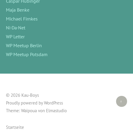
Caspar Hübinger
Maja Benke
Michael Firnkes
Ni·Da·Net
WP Letter
WP Meetup Berlin
WP Meetup Potsdam
© 2026 Kau-Boys
Top ↑
Proudly powered by
WordPress
Theme: Waipoua von
Elmastudio
Startseite