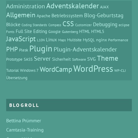
Adventskalender
Administration
AJAX
Allgemein
Blog-Geburtstag
Betriebssystem
Apache
CSS
Debugging
Blöcke
eclipse
Coding Standards
Compass
Customizer
Full Site Editing
HTML
HTML5
Google
Gutenberg
Fonts
JavaScript
Linux
MySQL
nginx
Multisite
Performance
L10N
Maps
Plugin
PHP
Plugin-Adventskalender
Plesk
Theme
Server
SVG
Prototype
SASS
Sicherheit
Software
WordPress
WordCamp
Tutorial
Windows 7
WP-CLI
Übersetzung
BLOGROLL
Bettina Prümmer
Camtasia-Training