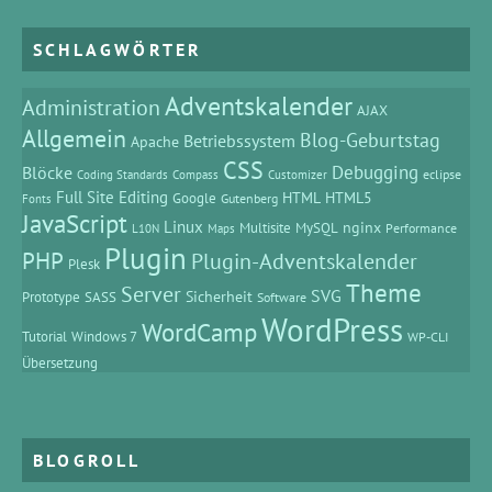
SCHLAGWÖRTER
Adventskalender
Administration
AJAX
Allgemein
Blog-Geburtstag
Betriebssystem
Apache
CSS
Debugging
Blöcke
eclipse
Coding Standards
Compass
Customizer
Full Site Editing
HTML
HTML5
Google
Gutenberg
Fonts
JavaScript
Linux
MySQL
nginx
Multisite
Performance
L10N
Maps
Plugin
PHP
Plugin-Adventskalender
Plesk
Theme
Server
SVG
Prototype
SASS
Sicherheit
Software
WordPress
WordCamp
Tutorial
Windows 7
WP-CLI
Übersetzung
BLOGROLL