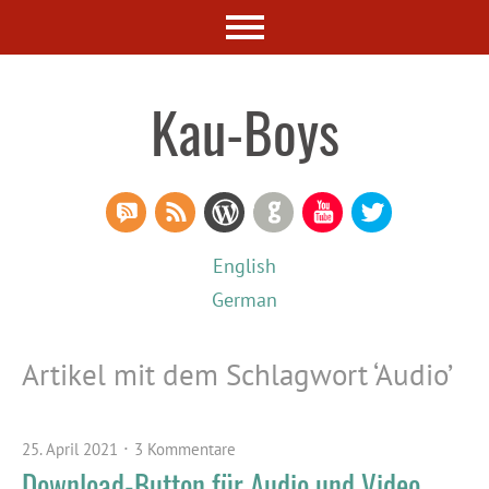
Kau-Boys
RSS Comments
RSS Feed
WordPress
GitHub
YouTube
Twitter
English
German
Artikel mit dem Schlagwort ‘
Audio
’
25. April 2021
3 Kommentare
Download-Button für Audio und Video