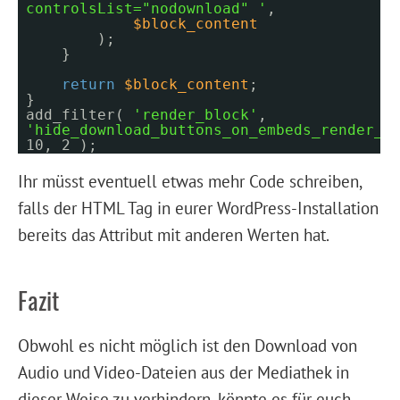
controlsList="nodownload" '
,
$block_content
);
}
return
$block_content
;
}
add_filter(
'render_block'
,
'hide_download_buttons_on_embeds_render_b
10, 2 );
Ihr müsst eventuell etwas mehr Code schreiben,
falls der HTML Tag in eurer WordPress-Installation
bereits das Attribut mit anderen Werten hat.
Fazit
Obwohl es nicht möglich ist den Download von
Audio und Video-Dateien aus der Mediathek in
dieser Weise zu verhindern, könnte es für euch