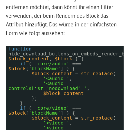
entfernen möchtet, dann könnt ihr einen Filter
verwenden, der beim Rendern des Block das
Attribut hinzufügt. Das würde in der einfachsten
Form wie folgt aussehen:
function
hide_download_buttons_on_embeds_render_bl
$block_content
,
$block
) {
if
(
'core/audio'
===
$block
[
'blockName'
] ) {
$block_content
=
str_replace
(
'<audio '
,
'<audio
controlsList="nodownload" '
,
$block_content
);
}
if
(
'core/video'
===
$block
[
'blockName'
] ) {
$block_content
=
str_replace
(
'<video '
,
'<video