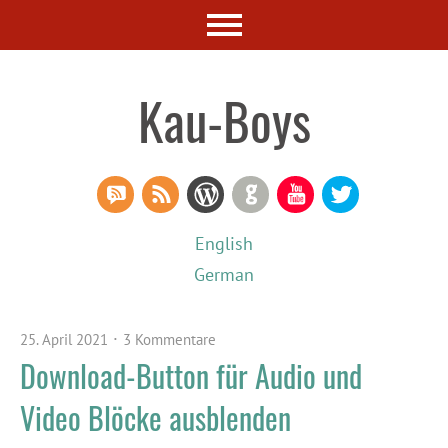
Kau-Boys
RSS Comments
RSS Feed
WordPress
GitHub
YouTube
Twitter
English
German
25. April 2021
3 Kommentare
Download-Button für Audio und
Video Blöcke ausblenden