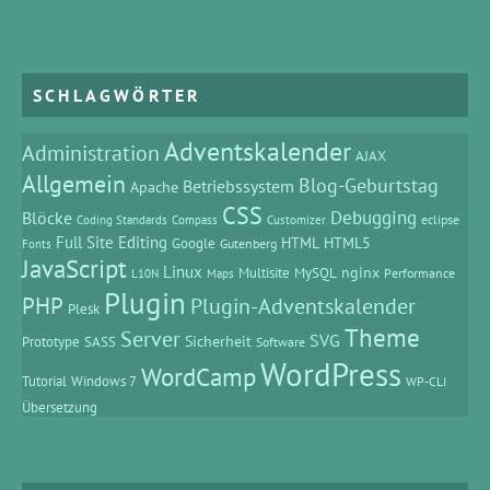
SCHLAGWÖRTER
Adventskalender
Administration
AJAX
Allgemein
Blog-Geburtstag
Betriebssystem
Apache
CSS
Debugging
Blöcke
eclipse
Coding Standards
Compass
Customizer
Full Site Editing
HTML
HTML5
Google
Gutenberg
Fonts
JavaScript
Linux
MySQL
nginx
Multisite
Performance
L10N
Maps
Plugin
PHP
Plugin-Adventskalender
Plesk
Theme
Server
SVG
Prototype
SASS
Sicherheit
Software
WordPress
WordCamp
Tutorial
Windows 7
WP-CLI
Übersetzung