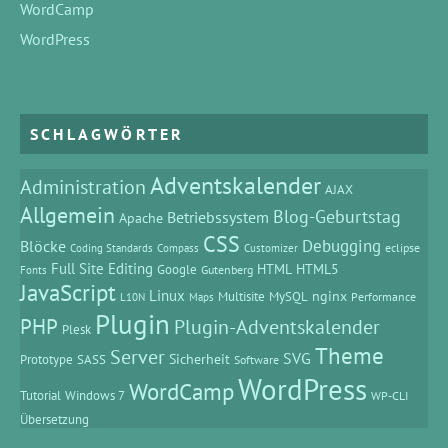
WordCamp
WordPress
SCHLAGWÖRTER
Adventskalender
Administration
AJAX
Allgemein
Blog-Geburtstag
Betriebssystem
Apache
CSS
Debugging
Blöcke
eclipse
Coding Standards
Compass
Customizer
Full Site Editing
HTML
HTML5
Google
Gutenberg
Fonts
JavaScript
Linux
MySQL
nginx
Multisite
Performance
L10N
Maps
Plugin
PHP
Plugin-Adventskalender
Plesk
Theme
Server
SVG
Prototype
SASS
Sicherheit
Software
WordPress
WordCamp
Tutorial
Windows 7
WP-CLI
Übersetzung