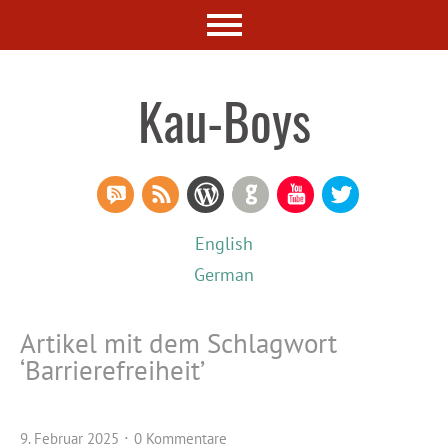
Kau-Boys
RSS Comments
RSS Feed
WordPress
GitHub
YouTube
Twitter
English
German
Artikel mit dem Schlagwort
‘
Barrierefreiheit
’
9. Februar 2025
0 Kommentare