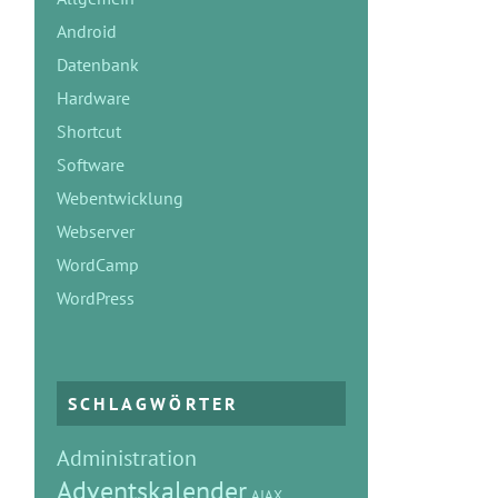
Android
Datenbank
Hardware
Shortcut
Software
Webentwicklung
Webserver
WordCamp
WordPress
SCHLAGWÖRTER
Administration
Adventskalender
AJAX