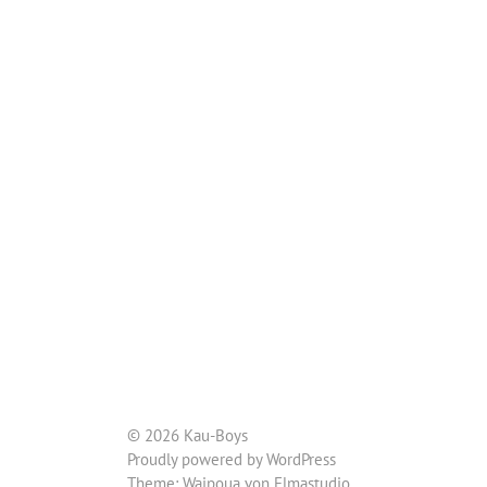
© 2026 Kau-Boys
Proudly powered by
WordPress
Theme: Waipoua von
Elmastudio