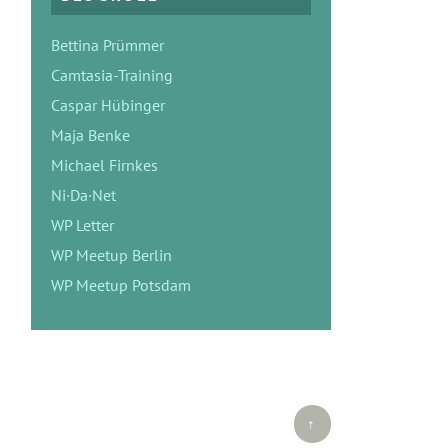
Bettina Prümmer
Camtasia-Training
Caspar Hübinger
Maja Benke
Michael Firnkes
Ni·Da·Net
WP Letter
WP Meetup Berlin
WP Meetup Potsdam
Top ↑