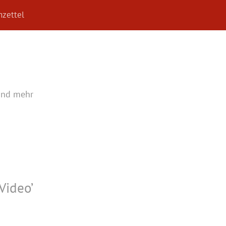
zettel
und mehr
Video
’