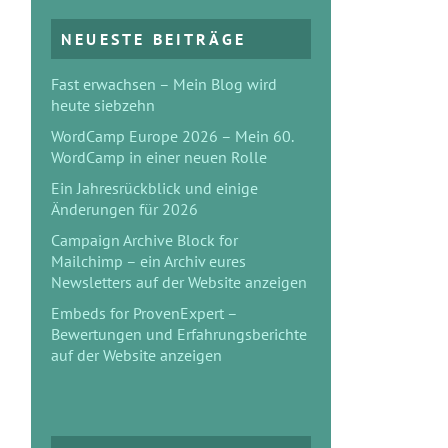
NEUESTE BEITRÄGE
Fast erwachsen – Mein Blog wird
heute siebzehn
WordCamp Europe 2026 – Mein 60.
WordCamp in einer neuen Rolle
Ein Jahresrückblick und einige
Änderungen für 2026
Campaign Archive Block for
Mailchimp – ein Archiv eures
Newsletters auf der Website anzeigen
Embeds for ProvenExpert –
Bewertungen und Erfahrungsberichte
auf der Website anzeigen