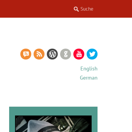
RSS Comments
RSS Feed
WordPress
GitHub
YouTube
Twitter
English
German