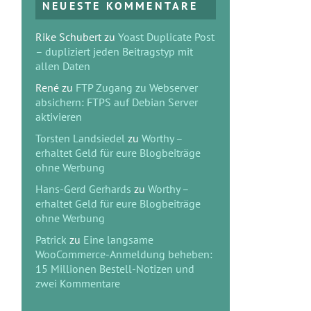
NEUESTE KOMMENTARE
Rike Schubert
zu
Yoast Duplicate Post
– dupliziert jeden Beitragstyp mit
allen Daten
René
zu
FTP Zugang zu Webserver
absichern: FTPS auf Debian Server
aktivieren
Torsten Landsiedel
zu
Worthy –
erhaltet Geld für eure Blogbeiträge
ohne Werbung
Hans-Gerd Gerhards
zu
Worthy –
erhaltet Geld für eure Blogbeiträge
ohne Werbung
Patrick
zu
Eine langsame
WooCommerce-Anmeldung beheben:
15 Millionen Bestell-Notizen und
zwei Kommentare