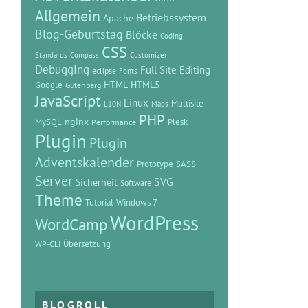
Allgemein
Betriebssystem
Apache
Blog-Geburtstag
Blöcke
Coding
CSS
Standards
Compass
Customizer
Debugging
Full Site Editing
eclipse
Fonts
HTML
HTML5
Google
Gutenberg
JavaScript
Linux
Multisite
L10N
Maps
PHP
MySQL
nginx
Plesk
Performance
Plugin
Plugin-
Adventskalender
Prototype
SASS
Server
SVG
Sicherheit
Software
Theme
Tutorial
Windows 7
WordPress
WordCamp
Übersetzung
WP-CLI
BLOGROLL