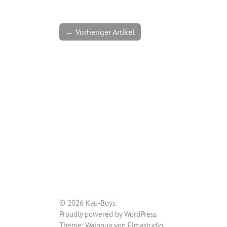
← Vorheriger Artikel
© 2026 Kau-Boys
Proudly powered by
WordPress
Theme: Waipoua von
Elmastudio