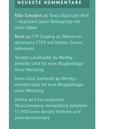
NEUESTE KOMMENTARE
Rike Schubert
zu
Yoast Duplicate Post
– dupliziert jeden Beitragstyp mit
allen Daten
René
zu
FTP Zugang zu Webserver
absichern: FTPS auf Debian Server
aktivieren
Torsten Landsiedel
zu
Worthy –
erhaltet Geld für eure Blogbeiträge
ohne Werbung
Hans-Gerd Gerhards
zu
Worthy –
erhaltet Geld für eure Blogbeiträge
ohne Werbung
Patrick
zu
Eine langsame
WooCommerce-Anmeldung beheben:
15 Millionen Bestell-Notizen und
zwei Kommentare