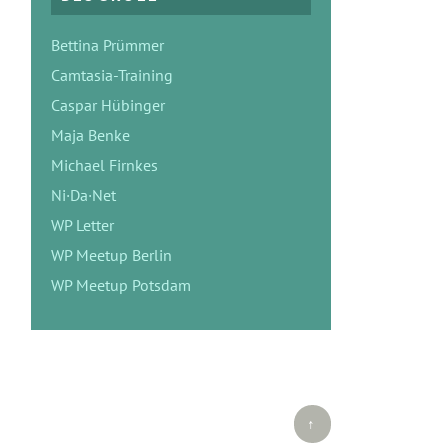
Bettina Prümmer
Camtasia-Training
Caspar Hübinger
Maja Benke
Michael Firnkes
Ni·Da·Net
WP Letter
WP Meetup Berlin
WP Meetup Potsdam
Top ↑