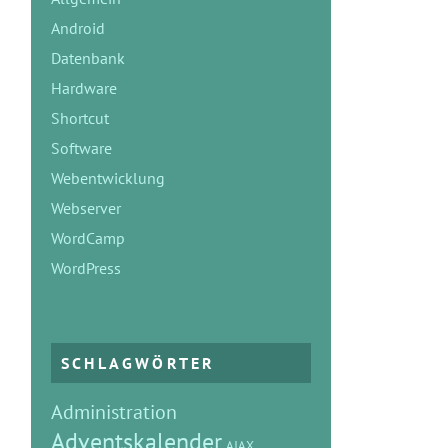
Android
Datenbank
Hardware
Shortcut
Software
Webentwicklung
Webserver
WordCamp
WordPress
SCHLAGWÖRTER
Administration
Adventskalender
AJAX