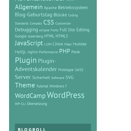
Allgemein
Betriebssystem
Apache
Blog-Geburtstag
Blöcke
Coding
CSS
Standards
Compass
Customizer
Debugging
Full Site Editing
eclipse
Fonts
HTML
HTML5
Google
Gutenberg
JavaScript
Linux
Multisite
L10N
Maps
PHP
MySQL
nginx
Plesk
Performance
Plugin
Plugin-
Adventskalender
Prototype
SASS
Server
SVG
Sicherheit
Software
Theme
Tutorial
Windows 7
WordPress
WordCamp
Übersetzung
WP-CLI
BLOGROLL