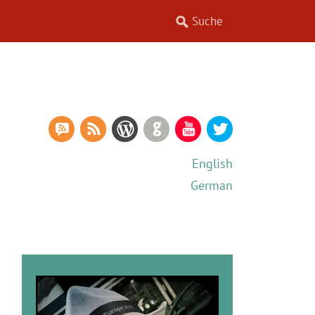
RSS Comments
RSS Feed
WordPress
GitHub
YouTube
Twitter
English
German