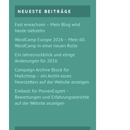
NEUESTE BEITRÄGE
Fast erwachsen – Mein Blog wird
heute siebzehn
WordCamp Europe 2026 – Mein 60.
WordCamp in einer neuen Rolle
Ein Jahresrückblick und einige
Änderungen für 2026
Campaign Archive Block for
Mailchimp – ein Archiv eures
Newsletters auf der Website anzeigen
Embeds for ProvenExpert –
Bewertungen und Erfahrungsberichte
auf der Website anzeigen