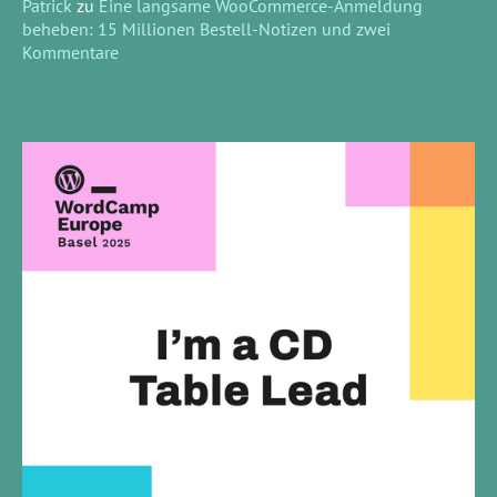
Patrick
zu
Eine langsame WooCommerce-Anmeldung
beheben: 15 Millionen Bestell-Notizen und zwei
Kommentare