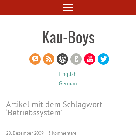
Kau-Boys
RSS Comments
RSS Feed
WordPress
GitHub
YouTube
Twitter
English
German
Artikel mit dem Schlagwort
‘
Betriebssystem
’
28. Dezember 2009
3 Kommentare