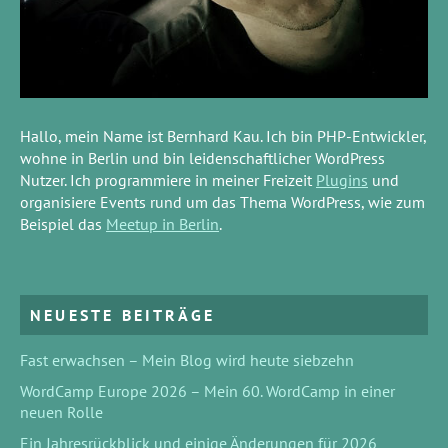
Hallo, mein Name ist Bernhard Kau. Ich bin PHP-Entwickler,
wohne in Berlin und bin leidenschaftlicher WordPress
Nutzer. Ich programmiere in meiner Freizeit
Plugins
und
organisiere Events rund um das Thema WordPress, wie zum
Beispiel das
Meetup in Berlin
.
NEUESTE BEITRÄGE
Fast erwachsen – Mein Blog wird heute siebzehn
WordCamp Europe 2026 – Mein 60. WordCamp in einer
neuen Rolle
Ein Jahresrückblick und einige Änderungen für 2026