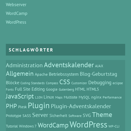
Webserver
WordCamp
WordPress
SCHLAGWÖRTER
Adventskalender
Administration
AJAX
Allgemein
Blog-Geburtstag
Betriebssystem
Apache
CSS
Debugging
Blöcke
eclipse
Coding Standards
Compass
Customizer
Full Site Editing
HTML
HTML5
Google
Gutenberg
Fonts
JavaScript
Linux
MySQL
nginx
Multisite
Performance
L10N
Maps
Plugin
PHP
Plugin-Adventskalender
Plesk
Theme
Server
SVG
Prototype
SASS
Sicherheit
Software
WordPress
WordCamp
Tutorial
Windows 7
WP-CLI