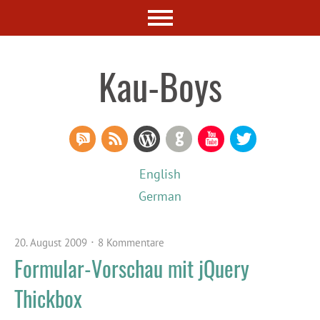
Kau-Boys
RSS Comments
RSS Feed
WordPress
GitHub
YouTube
Twitter
English
German
20. August 2009
8 Kommentare
Formular-Vorschau mit jQuery
Thickbox