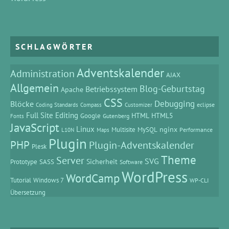
SCHLAGWÖRTER
Adventskalender
Administration
AJAX
Allgemein
Blog-Geburtstag
Betriebssystem
Apache
CSS
Debugging
Blöcke
eclipse
Coding Standards
Compass
Customizer
Full Site Editing
HTML
HTML5
Google
Gutenberg
Fonts
JavaScript
Linux
MySQL
nginx
Multisite
Performance
L10N
Maps
Plugin
PHP
Plugin-Adventskalender
Plesk
Theme
Server
SVG
Prototype
SASS
Sicherheit
Software
WordPress
WordCamp
Tutorial
Windows 7
WP-CLI
Übersetzung