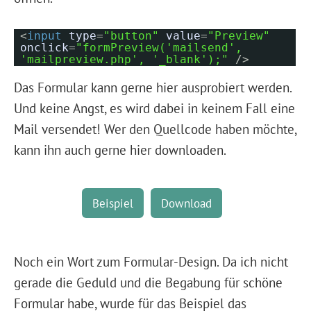
<
input
type
=
"button"
value
=
"Preview"
onclick
=
"formPreview('mailsend',
'mailpreview.php', '_blank');"
/>
Das Formular kann gerne hier ausprobiert werden.
Und keine Angst, es wird dabei in keinem Fall eine
Mail versendet! Wer den Quellcode haben möchte,
kann ihn auch gerne hier downloaden.
Beispiel
Download
Noch ein Wort zum Formular-Design. Da ich nicht
gerade die Geduld und die Begabung für schöne
Formular habe, wurde für das Beispiel das