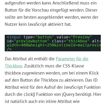
aufgerufen werden kann. Anschließend muss ein
Button für die Vorschau eingefügt werden. Dieser
sollte am besten ausgeblendet werden, wenn der
Nutzer kein JavaScript aktiviert hat.
<
input
type
=
"button"
value
=
"Preview"
id
=
"previewbutton"
class
=
"thickbox"
alt
=
"
width=400&height=250&inlineId=mailpreview
/>
Das Attribut alt enthält die
Parameter für die
Thickbox
. Zusätzlich muss die CSS-Klasse
thickbox zugewiesen werden, um bei einem Klick
auf den Button die Thickbox zu aktivieren. Das ID
Attribut wird für den Aufruf der JavaScript Funktion
durch die click() Funktion von jQuery benötigt. Hier
ist natürlich auch ein inline Attribut wie