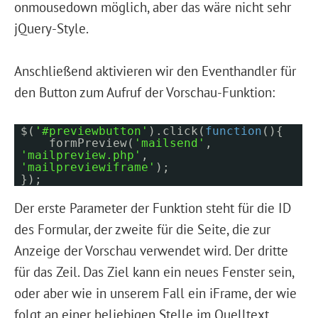
onmousedown möglich, aber das wäre nicht sehr
jQuery-Style.
Anschließend aktivieren wir den Eventhandler für
den Button zum Aufruf der Vorschau-Funktion:
$(
'#previewbutton'
).click(
function
(){
formPreview(
'mailsend'
,
'mailpreview.php'
,
'mailpreviewiframe'
);
});
Der erste Parameter der Funktion steht für die ID
des Formular, der zweite für die Seite, die zur
Anzeige der Vorschau verwendet wird. Der dritte
für das Zeil. Das Ziel kann ein neues Fenster sein,
oder aber wie in unserem Fall ein iFrame, der wie
folgt an einer beliebigen Stelle im Quelltext