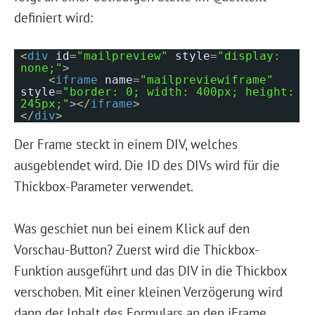
definiert wird:
<
div
id
=
"mailpreview"
style
=
"display:
none;"
>
<
iframe
name
=
"mailpreviewiframe"
style
=
"border: 0; width: 400px; height:
245px;"
></
iframe
>
</
div
>
Der Frame steckt in einem DIV, welches
ausgeblendet wird. Die ID des DIVs wird für die
Thickbox-Parameter verwendet.
Was geschiet nun bei einem Klick auf den
Vorschau-Button? Zuerst wird die Thickbox-
Funktion ausgeführt und das DIV in die Thickbox
verschoben. Mit einer kleinen Verzögerung wird
dann der Inhalt des Formulars an den iFrame