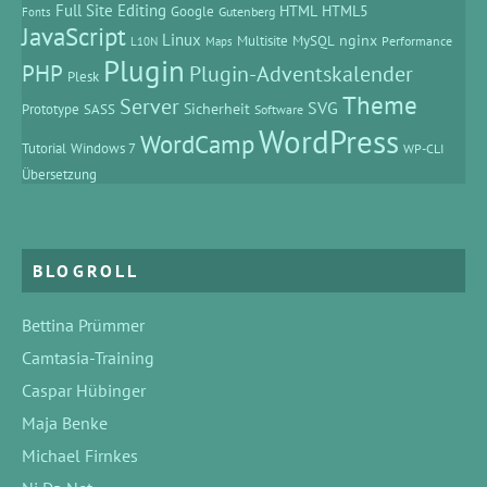
Full Site Editing
HTML
HTML5
Google
Gutenberg
Fonts
JavaScript
Linux
MySQL
nginx
Multisite
Performance
L10N
Maps
Plugin
PHP
Plugin-Adventskalender
Plesk
Theme
Server
SVG
Prototype
SASS
Sicherheit
Software
WordPress
WordCamp
Tutorial
Windows 7
WP-CLI
Übersetzung
BLOGROLL
Bettina Prümmer
Camtasia-Training
Caspar Hübinger
Maja Benke
Michael Firnkes