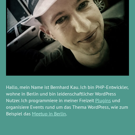
Hallo, mein Name ist Bernhard Kau. Ich bin PHP-Entwickler,
wohne in Berlin und bin leidenschaftlicher WordPress
Nutzer. Ich programmiere in meiner Freizeit
Plugins
und
organisiere Events rund um das Thema WordPress, wie zum
Beispiel das
Meetup in Berlin
.