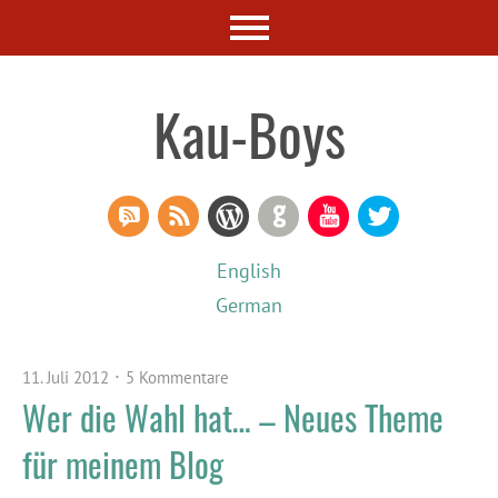
Kau-Boys
RSS Comments
RSS Feed
WordPress
GitHub
YouTube
Twitter
English
German
11. Juli 2012
5 Kommentare
Wer die Wahl hat… – Neues Theme
für meinem Blog