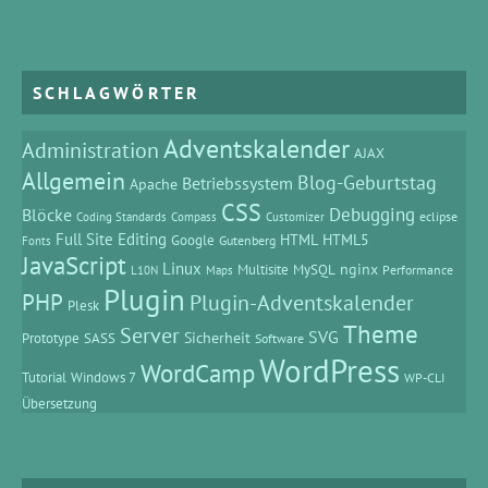
SCHLAGWÖRTER
Adventskalender
Administration
AJAX
Allgemein
Blog-Geburtstag
Betriebssystem
Apache
CSS
Debugging
Blöcke
eclipse
Coding Standards
Compass
Customizer
Full Site Editing
HTML
HTML5
Google
Gutenberg
Fonts
JavaScript
Linux
MySQL
nginx
Multisite
Performance
L10N
Maps
Plugin
PHP
Plugin-Adventskalender
Plesk
Theme
Server
SVG
Prototype
SASS
Sicherheit
Software
WordPress
WordCamp
Tutorial
Windows 7
WP-CLI
Übersetzung