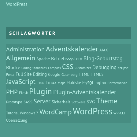
WordPress
SCHLAGWÖRTER
Adventskalender
Administration
AJAX
Allgemein
Blog-Geburtstag
Betriebssystem
Apache
CSS
Debugging
Blöcke
eclipse
Coding Standards
Compass
Customizer
Full Site Editing
HTML
HTML5
Google
Gutenberg
Fonts
JavaScript
Linux
MySQL
nginx
Multisite
Performance
L10N
Maps
Plugin
PHP
Plugin-Adventskalender
Plesk
Theme
Server
SVG
Prototype
SASS
Sicherheit
Software
WordPress
WordCamp
Tutorial
Windows 7
WP-CLI
Übersetzung