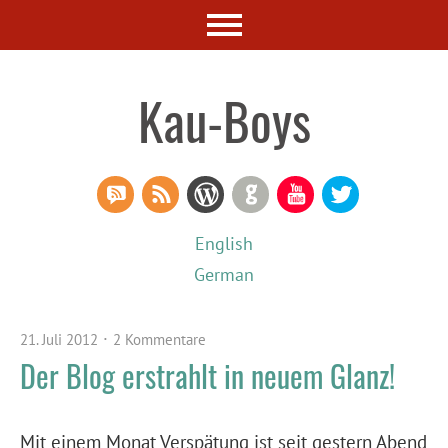
Kau-Boys
RSS Comments
RSS Feed
WordPress
GitHub
YouTube
Twitter
English
German
21. Juli 2012
2 Kommentare
Der Blog erstrahlt in neuem Glanz!
Mit einem Monat Verspätung ist seit gestern Abend