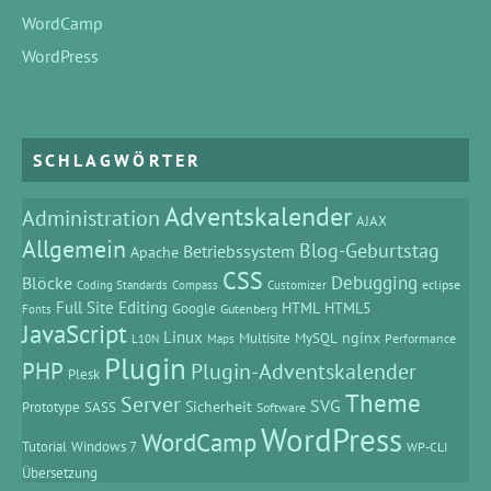
WordCamp
WordPress
SCHLAGWÖRTER
Adventskalender
Administration
AJAX
Allgemein
Blog-Geburtstag
Betriebssystem
Apache
CSS
Debugging
Blöcke
eclipse
Coding Standards
Compass
Customizer
Full Site Editing
HTML
HTML5
Google
Gutenberg
Fonts
JavaScript
Linux
MySQL
nginx
Multisite
Performance
L10N
Maps
Plugin
PHP
Plugin-Adventskalender
Plesk
Theme
Server
SVG
Prototype
SASS
Sicherheit
Software
WordPress
WordCamp
Tutorial
Windows 7
WP-CLI
Übersetzung