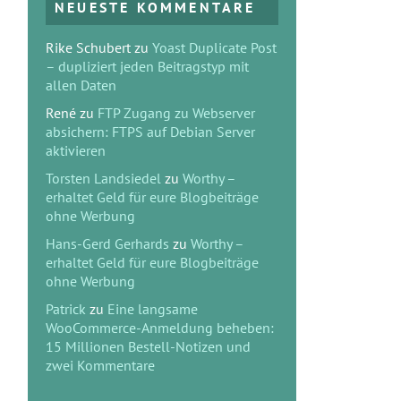
NEUESTE KOMMENTARE
Rike Schubert
zu
Yoast Duplicate Post
– dupliziert jeden Beitragstyp mit
allen Daten
René
zu
FTP Zugang zu Webserver
absichern: FTPS auf Debian Server
aktivieren
Torsten Landsiedel
zu
Worthy –
erhaltet Geld für eure Blogbeiträge
ohne Werbung
Hans-Gerd Gerhards
zu
Worthy –
erhaltet Geld für eure Blogbeiträge
ohne Werbung
Patrick
zu
Eine langsame
WooCommerce-Anmeldung beheben:
15 Millionen Bestell-Notizen und
zwei Kommentare