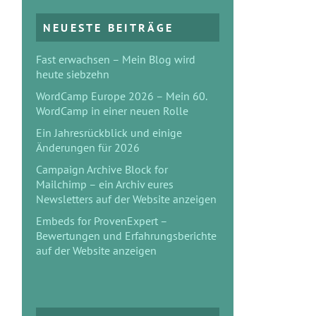
NEUESTE BEITRÄGE
Fast erwachsen – Mein Blog wird
heute siebzehn
WordCamp Europe 2026 – Mein 60.
WordCamp in einer neuen Rolle
Ein Jahresrückblick und einige
Änderungen für 2026
Campaign Archive Block for
Mailchimp – ein Archiv eures
Newsletters auf der Website anzeigen
Embeds for ProvenExpert –
Bewertungen und Erfahrungsberichte
auf der Website anzeigen