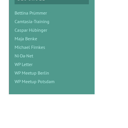
Bettina Prümmer
Camtasia-Training
Caspar Hübinger
Maja Benke
Michael Firnkes
Ni·Da·Net
WP Letter
WP Meetup Berlin
WP Meetup Potsdam