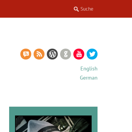
RSS Comments
RSS Feed
WordPress
GitHub
YouTube
Twitter
English
German