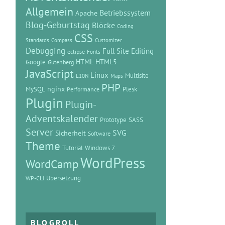
Allgemein
Betriebssystem
Apache
Blog-Geburtstag
Blöcke
Coding
CSS
Standards
Compass
Customizer
Debugging
Full Site Editing
eclipse
Fonts
HTML
HTML5
Google
Gutenberg
JavaScript
Linux
Multisite
L10N
Maps
PHP
MySQL
nginx
Plesk
Performance
Plugin
Plugin-
Adventskalender
Prototype
SASS
Server
SVG
Sicherheit
Software
Theme
Tutorial
Windows 7
WordPress
WordCamp
Übersetzung
WP-CLI
BLOGROLL