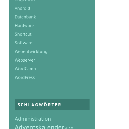
Android
Datenbank
Hardware
Shortcut
Software
Webentwicklung
Webserver
WordCamp
WordPress
SCHLAGWÖRTER
Administration
Adventskalender
AJAX