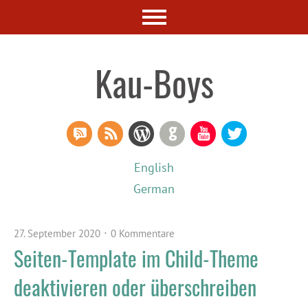
Kau-Boys
RSS Comments
RSS Feed
WordPress
GitHub
YouTube
Twitter
English
German
27. September 2020
0 Kommentare
Seiten-Template im Child-Theme
deaktivieren oder überschreiben