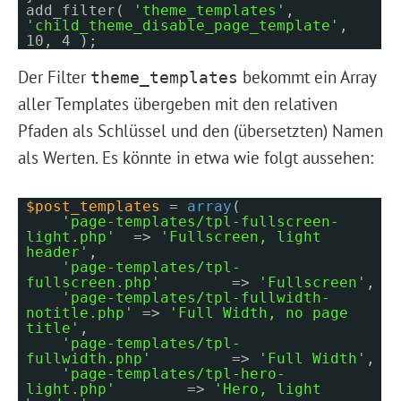
add_filter(
'theme_templates'
,
'child_theme_disable_page_template'
,
10, 4 );
Der Filter
bekommt ein Array
theme_templates
aller Templates übergeben mit den relativen
Pfaden als Schlüssel und den (übersetzten) Namen
als Werten. Es könnte in etwa wie folgt aussehen:
$post_templates
=
array
(
'page-templates/tpl-fullscreen-
light.php'
=>
'Fullscreen, light
header'
,
'page-templates/tpl-
fullscreen.php'
=>
'Fullscreen'
,
'page-templates/tpl-fullwidth-
notitle.php'
=>
'Full Width, no page
title'
,
'page-templates/tpl-
fullwidth.php'
=>
'Full Width'
,
'page-templates/tpl-hero-
light.php'
=>
'Hero, light