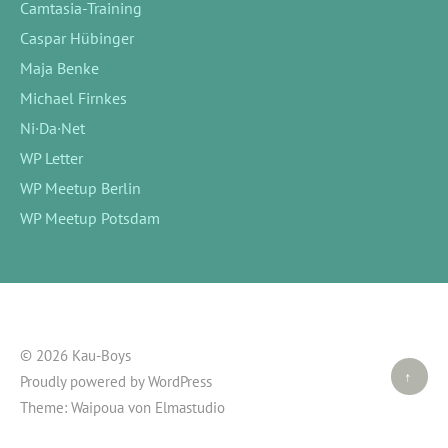
Camtasia-Training
Caspar Hübinger
Maja Benke
Michael Firnkes
Ni·Da·Net
WP Letter
WP Meetup Berlin
WP Meetup Potsdam
© 2026 Kau-Boys
Top ↑
Proudly powered by
WordPress
Theme: Waipoua von
Elmastudio