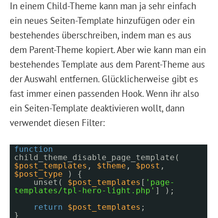
In einem Child-Theme kann man ja sehr einfach
ein neues Seiten-Template hinzufügen oder ein
bestehendes überschreiben, indem man es aus
dem Parent-Theme kopiert. Aber wie kann man ein
bestehendes Template aus dem Parent-Theme aus
der Auswahl entfernen. Glücklicherweise gibt es
fast immer einen passenden Hook. Wenn ihr also
ein Seiten-Template deaktivieren wollt, dann
verwendet diesen Filter:
function
child_theme_disable_page_template(
$post_templates
,
$theme
,
$post
,
$post_type
) {
unset(
$post_templates
[
'page-
templates/tpl-hero-light.php'
] );
return
$post_templates
;
}