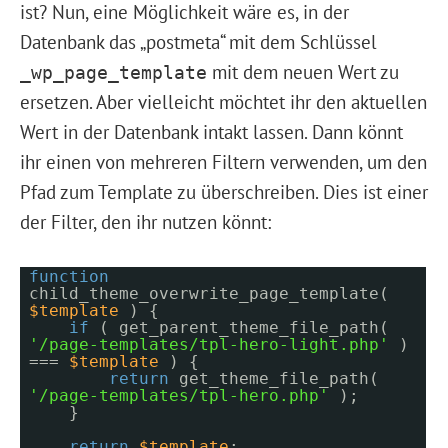
ist? Nun, eine Möglichkeit wäre es, in der
Datenbank das „postmeta“ mit dem Schlüssel
mit dem neuen Wert zu
_wp_page_template
ersetzen. Aber vielleicht möchtet ihr den aktuellen
Wert in der Datenbank intakt lassen. Dann könnt
ihr einen von mehreren Filtern verwenden, um den
Pfad zum Template zu überschreiben. Dies ist einer
der Filter, den ihr nutzen könnt:
function
child_theme_overwrite_page_template(
$template
) {
if
( get_parent_theme_file_path(
'/page-templates/tpl-hero-light.php'
)
===
$template
) {
return
get_theme_file_path(
'/page-templates/tpl-hero.php'
);
}
return
$template
;