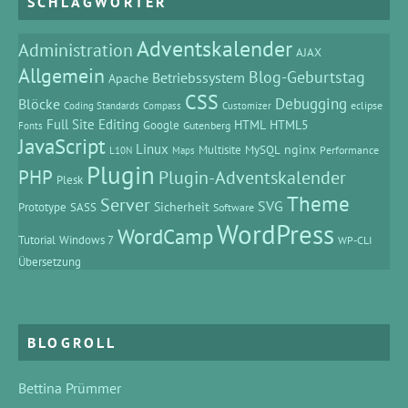
SCHLAGWÖRTER
Adventskalender
Administration
AJAX
Allgemein
Blog-Geburtstag
Betriebssystem
Apache
CSS
Debugging
Blöcke
eclipse
Coding Standards
Compass
Customizer
Full Site Editing
HTML
HTML5
Google
Gutenberg
Fonts
JavaScript
Linux
MySQL
nginx
Multisite
Performance
L10N
Maps
Plugin
PHP
Plugin-Adventskalender
Plesk
Theme
Server
SVG
Prototype
SASS
Sicherheit
Software
WordPress
WordCamp
Tutorial
Windows 7
WP-CLI
Übersetzung
BLOGROLL
Bettina Prümmer