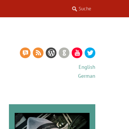
RSS Comments
RSS Feed
WordPress
GitHub
YouTube
Twitter
English
German