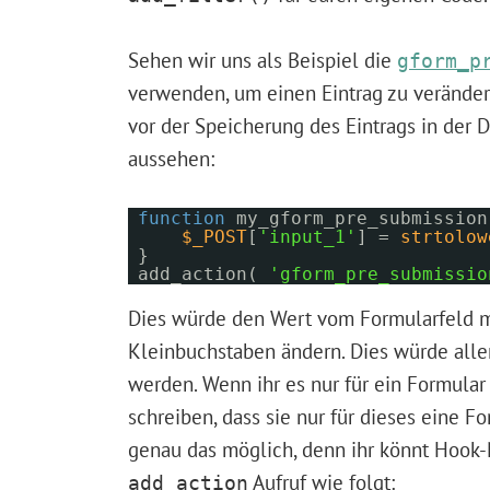
Sehen wir uns als Beispiel die
gform_p
verwenden, um einen Eintrag zu verände
vor der Speicherung des Eintrags in der 
aussehen:
function
my_gform_pre_submissio
$_POST
[
'input_1'
] =
strtolow
}
add_action(
'gform_pre_submissio
Dies würde den Wert vom Formularfeld mi
Kleinbuchstaben ändern. Dies würde alle
werden. Wenn ihr es nur für ein Formular
schreiben, dass sie nur für dieses eine Fo
genau das möglich, denn ihr könnt Hook
Aufruf wie folgt:
add_action