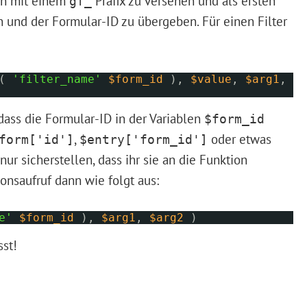
nen mit einem
Präfix zu versehen und als ersten
gf_
und der Formular-ID zu übergeben. Für einen Filter
(
'filter_name'
$form_id
),
$value
,
$arg1
,
dass die Formular-ID in der Variablen
$form_id
,
oder etwas
form['id']
$entry['form_id']
ur sicherstellen, dass ihr sie an die Funktion
ionsaufruf dann wie folgt aus:
e'
$form_id
),
$arg1
,
$arg2
)
sst!