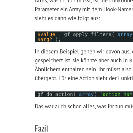
Alles, was ihr tun müsst, ist die Funktio
Parameter ein Array mit dem Hook-Namen 
sieht es dann wie folgt aus:
$value
= gf_apply_filters(
array
$arg2
);
In diesem Beispiel gehen wir davon aus, 
gespeichert ist, sie könnte aber auch in
$
Ähnlichem enthalten sein. Ihr müsst also n
übergebt. Für eine Action sieht der Funkt
gf_do_action(
array
(
'action_nam
Das war auch schon alles, was ihr tun mü
Fazit