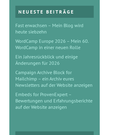
NEUESTE BEITRÄGE
Fast erwachsen – Mein Blog wird
heute siebzehn
WordCamp Europe 2026 – Mein 60.
WordCamp in einer neuen Rolle
Ein Jahresrückblick und einige
Änderungen für 2026
Campaign Archive Block for
Mailchimp – ein Archiv eures
Newsletters auf der Website anzeigen
Embeds for ProvenExpert –
Bewertungen und Erfahrungsberichte
auf der Website anzeigen