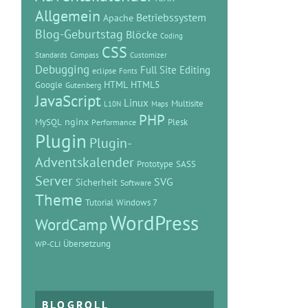
Allgemein
Betriebssystem
Apache
Blog-Geburtstag
Blöcke
Coding
CSS
Standards
Compass
Customizer
Debugging
Full Site Editing
eclipse
Fonts
HTML
HTML5
Google
Gutenberg
JavaScript
Linux
Multisite
L10N
Maps
PHP
MySQL
nginx
Plesk
Performance
Plugin
Plugin-
Adventskalender
Prototype
SASS
Server
SVG
Sicherheit
Software
Theme
Tutorial
Windows 7
WordPress
WordCamp
Übersetzung
WP-CLI
BLOGROLL