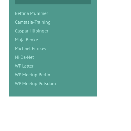
Bettina Prümmer
Camtasia-Training
Caspar Hübinger
Maja Benke
Michael Firnkes
Ni·Da·Net
WP Letter
WP Meetup Berlin
WP Meetup Potsdam