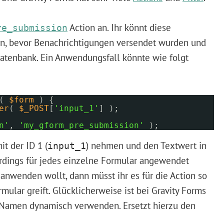
Action an. Ihr könnt diese
re_submission
rn, bevor Benachrichtigungen versendet wurden und
Datenbank. Ein Anwendungsfall könnte wie folgt
n(
$form
) {
er
(
$_POST
[
'input_1'
] );
n'
,
'my_gform_pre_submission'
);
t der ID 1 (
) nehmen und den Textwert in
input_1
rdings für jedes einzelne Formular angewendet
 anwenden wollt, dann müsst ihr es für die Action so
rmular greift. Glücklicherweise ist bei Gravity Forms
-Namen dynamisch verwenden. Ersetzt hierzu den