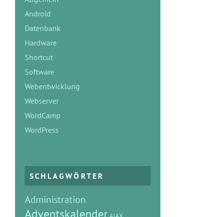
Android
Datenbank
Hardware
Shortcut
Software
Webentwicklung
Webserver
WordCamp
WordPress
SCHLAGWÖRTER
Administration
Adventskalender
AJAX