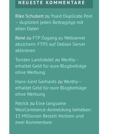
NEUESTE KOMMENTARE
Rike Schubert
zu
Yoast Duplicate Post
– dupliziert jeden Beitragstyp mit
allen Daten
René
zu
FTP Zugang zu Webserver
absichern: FTPS auf Debian Server
aktivieren
Torsten Landsiedel
zu
Worthy –
erhaltet Geld für eure Blogbeiträge
ohne Werbung
Hans-Gerd Gerhards
zu
Worthy –
erhaltet Geld für eure Blogbeiträge
ohne Werbung
Patrick
zu
Eine langsame
WooCommerce-Anmeldung beheben:
15 Millionen Bestell-Notizen und
zwei Kommentare