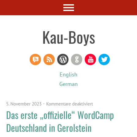
Kau-Boys
RSS Comments
RSS Feed
WordPress
GitHub
YouTube
Twitter
English
German
5. November 2023
Kommentare deaktiviert
Das erste „offizielle“ WordCamp
Deutschland in Gerolstein