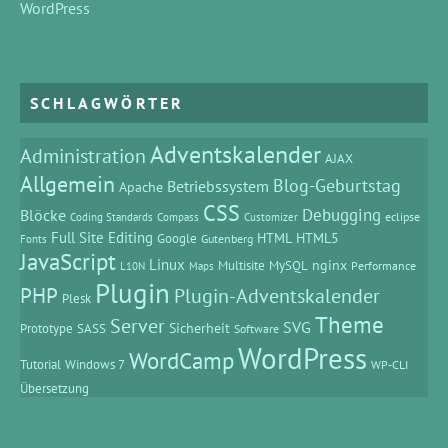
WordPress
SCHLAGWÖRTER
Adventskalender
Administration
AJAX
Allgemein
Blog-Geburtstag
Betriebssystem
Apache
CSS
Debugging
Blöcke
eclipse
Coding Standards
Compass
Customizer
Full Site Editing
HTML
HTML5
Google
Gutenberg
Fonts
JavaScript
Linux
MySQL
nginx
Multisite
Performance
L10N
Maps
Plugin
PHP
Plugin-Adventskalender
Plesk
Theme
Server
SVG
Prototype
SASS
Sicherheit
Software
WordPress
WordCamp
Tutorial
Windows 7
WP-CLI
Übersetzung