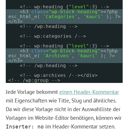
<!-- wp:heading {
"level"
:3} -->
<h3
class
=
"wp-block-heading"
><?php
esc_html_e(
'Categories'
,
'kauri'
); ?>
</h3>
<!-- /wp:heading -->
<!-- wp:categories /-->
<!-- wp:heading {
"level"
:3} -->
<h3
class
=
"wp-block-heading"
><?php
esc_html_e(
'Archives'
,
'kauri'
); ?>
</h3>
<!-- /wp:heading -->
<!-- wp:archives /--></div>
<!-- /wp:group -->
Jede Vorlage bekommt
einen Header-Kommentar
mit Eigenschaften wie Title, Slug und ähnliches.
Da wir diese Vorlage nicht in der Auswahlliste der
Vorlagen im Website-Editor benötigen, können wir
im Header-Kommentar setzen.
Inserter: no