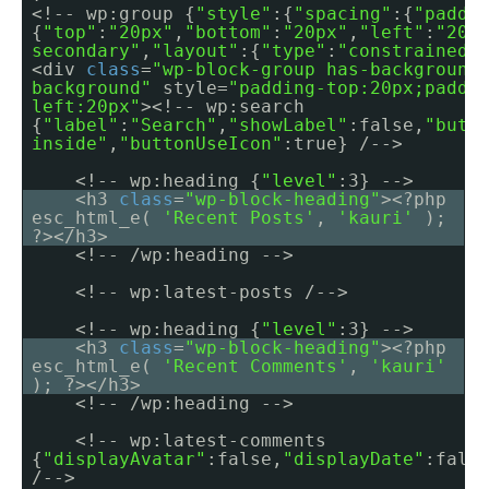
<!-- wp:group {
"style"
:{
"spacing"
:{
"paddi
{
"top"
:
"20px"
,
"bottom"
:
"20px"
,
"left"
:
"20p
secondary"
,
"layout"
:{
"type"
:
"constrained"
<div
class
=
"wp-block-group has-background
background"
style=
"padding-top:20px;paddi
left:20px"
><!-- wp:search
{
"label"
:
"Search"
,
"showLabel"
:false,
"butt
inside"
,
"buttonUseIcon"
:true} /-->
<!-- wp:heading {
"level"
:3} -->
<h3
class
=
"wp-block-heading"
><?php
esc_html_e(
'Recent Posts'
,
'kauri'
);
?></h3>
<!-- /wp:heading -->
<!-- wp:latest-posts /-->
<!-- wp:heading {
"level"
:3} -->
<h3
class
=
"wp-block-heading"
><?php
esc_html_e(
'Recent Comments'
,
'kauri'
); ?></h3>
<!-- /wp:heading -->
<!-- wp:latest-comments
{
"displayAvatar"
:false,
"displayDate"
:fals
/-->