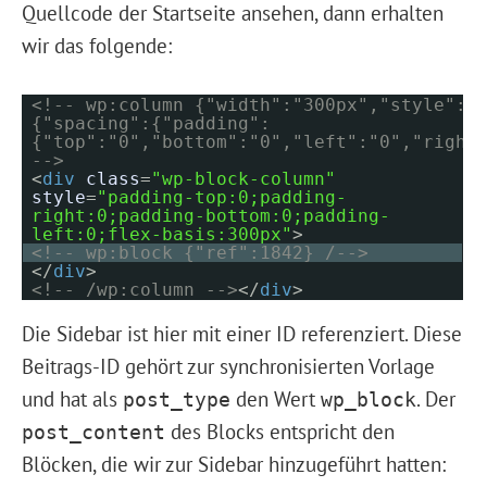
Quellcode der Startseite ansehen, dann erhalten
wir das folgende:
<!-- wp:column {"width":"300px","style":
{"spacing":{"padding":
{"top":"0","bottom":"0","left":"0","right
-->
<
div
class
=
"wp-block-column"
style
=
"padding-top:0;padding-
right:0;padding-bottom:0;padding-
left:0;flex-basis:300px"
>
<!-- wp:block {"ref":1842} /-->
</
div
>
<!-- /wp:column -->
</
div
>
Die Sidebar ist hier mit einer ID referenziert. Diese
Beitrags-ID gehört zur synchronisierten Vorlage
und hat als
den Wert
. Der
post_type
wp_block
des Blocks entspricht den
post_content
Blöcken, die wir zur Sidebar hinzugeführt hatten: