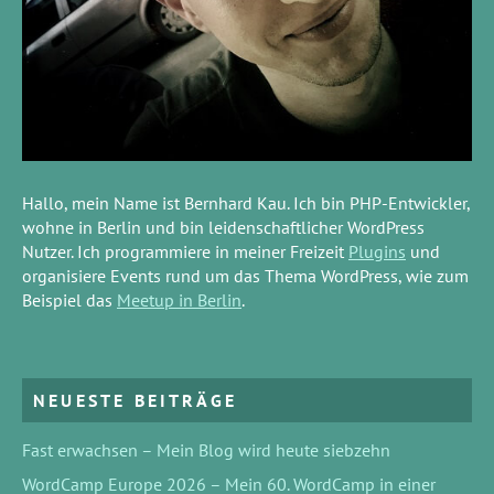
Hallo, mein Name ist Bernhard Kau. Ich bin PHP-Entwickler,
wohne in Berlin und bin leidenschaftlicher WordPress
Nutzer. Ich programmiere in meiner Freizeit
Plugins
und
organisiere Events rund um das Thema WordPress, wie zum
Beispiel das
Meetup in Berlin
.
NEUESTE BEITRÄGE
Fast erwachsen – Mein Blog wird heute siebzehn
WordCamp Europe 2026 – Mein 60. WordCamp in einer