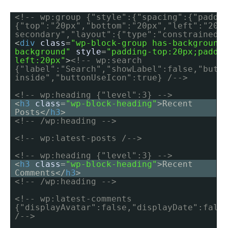
<!-- wp:group {"style":{"spacing":{"paddi
{"top":"20px","bottom":"20px","left":"20p
secondary","layout":{"type":"constrained"
<
div
class
=
"wp-block-group has-background
background"
style
=
"padding-top:20px;paddi
left:20px"
>
<!-- wp:search
{"label":"Search","showLabel":false,"butt
inside","buttonUseIcon":true} /-->
<!-- wp:heading {"level":3} -->
<
h3
class
=
"wp-block-heading"
>Recent
Posts</
h3
>
<!-- /wp:heading -->
<!-- wp:latest-posts /-->
<!-- wp:heading {"level":3} -->
<
h3
class
=
"wp-block-heading"
>Recent
Comments</
h3
>
<!-- /wp:heading -->
<!-- wp:latest-comments
{"displayAvatar":false,"displayDate":fals
/-->