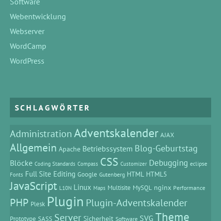
Software
Webentwicklung
Webserver
WordCamp
WordPress
SCHLAGWÖRTER
Adventskalender
Administration
AJAX
Allgemein
Blog-Geburtstag
Betriebssystem
Apache
CSS
Debugging
Blöcke
eclipse
Coding Standards
Compass
Customizer
Full Site Editing
HTML
HTML5
Google
Gutenberg
Fonts
JavaScript
Linux
MySQL
nginx
Multisite
Performance
L10N
Maps
Plugin
PHP
Plugin-Adventskalender
Plesk
Theme
Server
SVG
Prototype
SASS
Sicherheit
Software