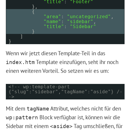
"title"
:
"Footer"
},
{
"area"
:
"uncategorized"
,
"name"
:
"sidebar"
,
"title"
:
"Sidebar"
}
]
}
Wenn wir jetzt diesen Template-Teil in das
Template einzufügen, seht ihr noch
index.htm
einen weiteren Vorteil. So setzen wir es um:
<!-- wp:template-part
{"slug":"sidebar","tagName":"aside"} /-
->
Mit dem
Attribut, welches nicht für den
tagName
Block verfügbar ist, können wir die
wp:pattern
Sidebar mit einem
Tag umschließen, für
<aside>