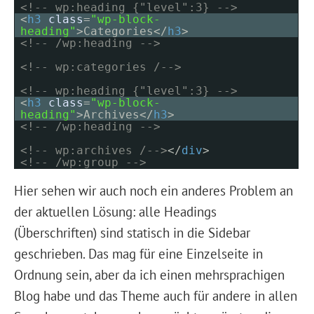
<!-- wp:heading {"level":3} -->
<
h3
class
=
"wp-block-
heading"
>Categories</
h3
>
<!-- /wp:heading -->
<!-- wp:categories /-->
<!-- wp:heading {"level":3} -->
<
h3
class
=
"wp-block-
heading"
>Archives</
h3
>
<!-- /wp:heading -->
<!-- wp:archives /-->
</
div
>
<!-- /wp:group -->
Hier sehen wir auch noch ein anderes Problem an
der aktuellen Lösung: alle Headings
(Überschriften) sind statisch in die Sidebar
geschrieben. Das mag für eine Einzelseite in
Ordnung sein, aber da ich einen mehrsprachigen
Blog habe und das Theme auch für andere in allen