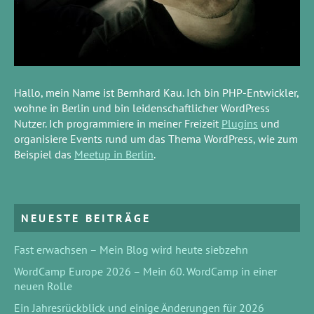
Hallo, mein Name ist Bernhard Kau. Ich bin PHP-Entwickler,
wohne in Berlin und bin leidenschaftlicher WordPress
Nutzer. Ich programmiere in meiner Freizeit
Plugins
und
organisiere Events rund um das Thema WordPress, wie zum
Beispiel das
Meetup in Berlin
.
NEUESTE BEITRÄGE
Fast erwachsen – Mein Blog wird heute siebzehn
WordCamp Europe 2026 – Mein 60. WordCamp in einer
neuen Rolle
Ein Jahresrückblick und einige Änderungen für 2026