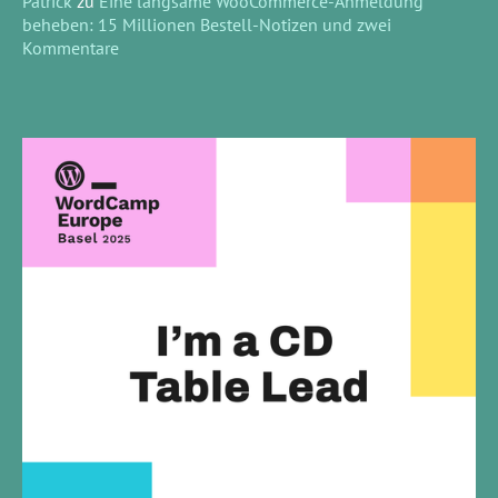
Patrick
zu
Eine langsame WooCommerce-Anmeldung
beheben: 15 Millionen Bestell-Notizen und zwei
Kommentare