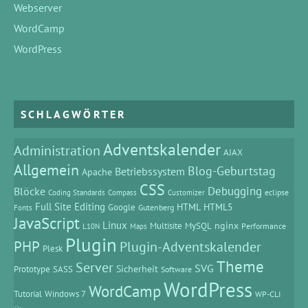
Webserver
WordCamp
WordPress
SCHLAGWÖRTER
Adventskalender
Administration
AJAX
Allgemein
Blog-Geburtstag
Betriebssystem
Apache
CSS
Debugging
Blöcke
eclipse
Coding Standards
Compass
Customizer
Full Site Editing
HTML
HTML5
Google
Gutenberg
Fonts
JavaScript
Linux
MySQL
nginx
Multisite
Performance
L10N
Maps
Plugin
PHP
Plugin-Adventskalender
Plesk
Theme
Server
SVG
Prototype
SASS
Sicherheit
Software
WordPress
WordCamp
Tutorial
Windows 7
WP-CLI