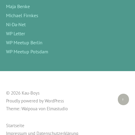
Maja Benke
Michael Firnkes
Ni·Da·Net
WP Letter
WP Meetup Berlin
WP Meetup Potsdam
© 2026 Kau-Boys
Top ↑
Proudly powered by
WordPress
Theme: Waipoua von
Elmastudio
Startseite
Impressum und Datenschutzerklärung