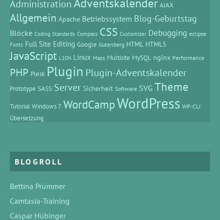
Adventskalender
Administration
AJAX
Allgemein
Blog-Geburtstag
Betriebssystem
Apache
CSS
Debugging
Blöcke
eclipse
Coding Standards
Compass
Customizer
Full Site Editing
HTML
HTML5
Google
Gutenberg
Fonts
JavaScript
Linux
MySQL
nginx
Multisite
Performance
L10N
Maps
Plugin
PHP
Plugin-Adventskalender
Plesk
Theme
Server
SVG
Prototype
SASS
Sicherheit
Software
WordPress
WordCamp
Tutorial
Windows 7
WP-CLI
Übersetzung
BLOGROLL
Bettina Prümmer
Camtasia-Training
Caspar Hübinger