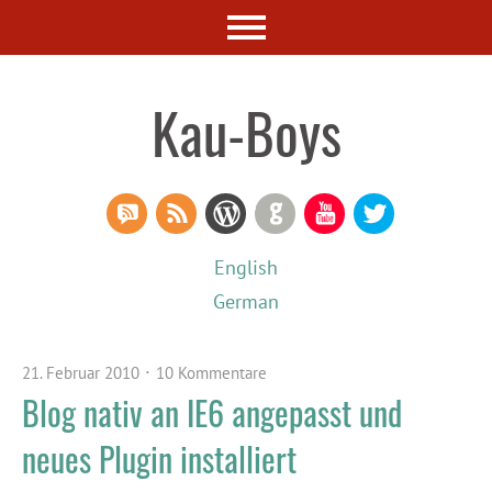
Kau-Boys
RSS Comments
RSS Feed
WordPress
GitHub
YouTube
Twitter
English
German
21. Februar 2010
10 Kommentare
Blog nativ an IE6 angepasst und
neues Plugin installiert