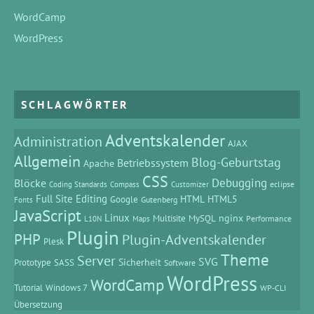
WordCamp
WordPress
SCHLAGWÖRTER
Adventskalender
Administration
AJAX
Allgemein
Blog-Geburtstag
Betriebssystem
Apache
CSS
Debugging
Blöcke
eclipse
Coding Standards
Compass
Customizer
Full Site Editing
HTML
HTML5
Google
Gutenberg
Fonts
JavaScript
Linux
MySQL
nginx
Multisite
Performance
L10N
Maps
Plugin
PHP
Plugin-Adventskalender
Plesk
Theme
Server
SVG
Prototype
SASS
Sicherheit
Software
WordPress
WordCamp
Tutorial
Windows 7
WP-CLI
Übersetzung