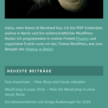
Hallo, mein Name ist Bernhard Kau. Ich bin PHP-Entwickler,
wohne in Berlin und bin leidenschaftlicher WordPress
Nutzer. Ich programmiere in meiner Freizeit
Plugins
und
organisiere Events rund um das Thema WordPress, wie zum
Beispiel das
Meetup in Berlin
.
NEUESTE BEITRÄGE
Fast erwachsen – Mein Blog wird heute siebzehn
WordCamp Europe 2026 – Mein 60. WordCamp in einer
neuen Rolle
Ein Jahresrückblick und einige Änderungen für 2026