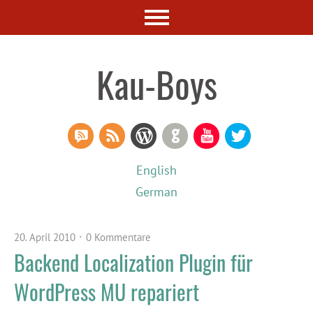
Kau-Boys
RSS Comments
RSS Feed
WordPress
GitHub
YouTube
Twitter
English
German
20. April 2010
0 Kommentare
Backend Localization Plugin für
WordPress MU repariert