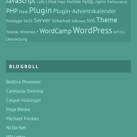
JavaScript
Linux
MySQL
nginx
Multisite
Performance
L10N
Maps
Plugin
PHP
Plugin-Adventskalender
Plesk
Theme
Server
SVG
Prototype
SASS
Sicherheit
Software
WordPress
WordCamp
Tutorial
Windows 7
WP-CLI
Übersetzung
BLOGROLL
Bettina Prümmer
Camtasia-Training
Caspar Hübinger
Maja Benke
Michael Firnkes
Ni·Da·Net
WP Letter