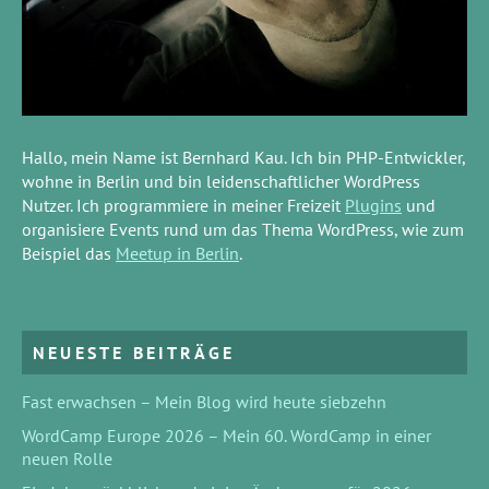
Hallo, mein Name ist Bernhard Kau. Ich bin PHP-Entwickler,
wohne in Berlin und bin leidenschaftlicher WordPress
Nutzer. Ich programmiere in meiner Freizeit
Plugins
und
organisiere Events rund um das Thema WordPress, wie zum
Beispiel das
Meetup in Berlin
.
NEUESTE BEITRÄGE
Fast erwachsen – Mein Blog wird heute siebzehn
WordCamp Europe 2026 – Mein 60. WordCamp in einer
neuen Rolle