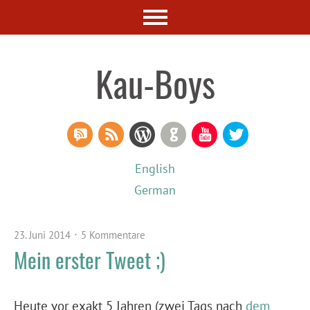
Kau-Boys
RSS Comments
RSS Feed
WordPress
GitHub
YouTube
Twitter
English
German
23. Juni 2014
5 Kommentare
Mein erster Tweet ;)
Heute vor exakt 5 Jahren (zwei Tags nach
dem