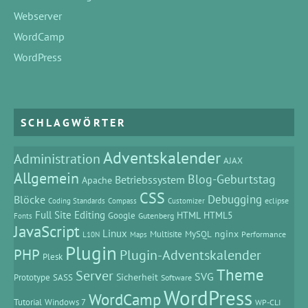
Webserver
WordCamp
WordPress
SCHLAGWÖRTER
Adventskalender
Administration
AJAX
Allgemein
Blog-Geburtstag
Betriebssystem
Apache
CSS
Debugging
Blöcke
eclipse
Coding Standards
Compass
Customizer
Full Site Editing
HTML
HTML5
Google
Gutenberg
Fonts
JavaScript
Linux
MySQL
nginx
Multisite
Performance
L10N
Maps
Plugin
PHP
Plugin-Adventskalender
Plesk
Theme
Server
SVG
Prototype
SASS
Sicherheit
Software
WordPress
WordCamp
Tutorial
Windows 7
WP-CLI