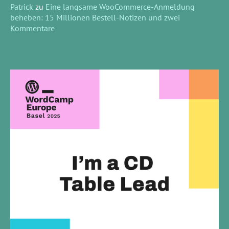
Patrick
zu
Eine langsame WooCommerce-Anmeldung
beheben: 15 Millionen Bestell-Notizen und zwei
Kommentare