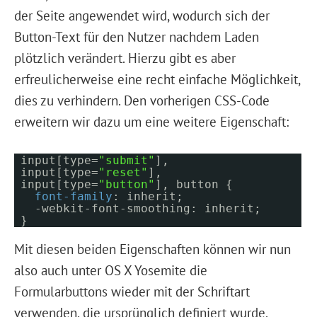
der Seite angewendet wird, wodurch sich der
Button-Text für den Nutzer nachdem Laden
plötzlich verändert. Hierzu gibt es aber
erfreulicherweise eine recht einfache Möglichkeit,
dies zu verhindern. Den vorherigen CSS-Code
erweitern wir dazu um eine weitere Eigenschaft:
input[type=
"submit"
],
input[type=
"reset"
],
input[type=
"button"
], button {
font-family
: inherit;
-webkit-font-smoothing: inherit;
}
Mit diesen beiden Eigenschaften können wir nun
also auch unter OS X Yosemite die
Formularbuttons wieder mit der Schriftart
verwenden, die ursprünglich definiert wurde.