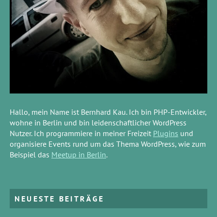
Hallo, mein Name ist Bernhard Kau. Ich bin PHP-Entwickler,
wohne in Berlin und bin leidenschaftlicher WordPress
Nutzer. Ich programmiere in meiner Freizeit
Plugins
und
organisiere Events rund um das Thema WordPress, wie zum
Beispiel das
Meetup in Berlin
.
NEUESTE BEITRÄGE