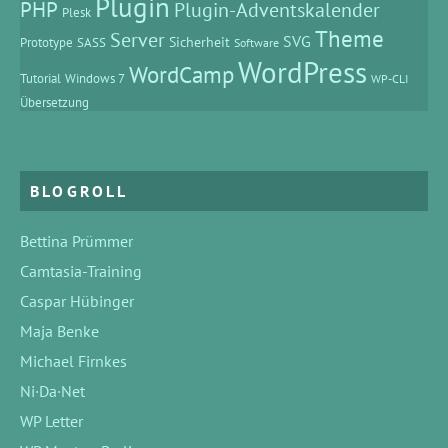
Plugin
PHP
Plugin-Adventskalender
Plesk
Theme
Server
SVG
Prototype
SASS
Sicherheit
Software
WordPress
WordCamp
Tutorial
Windows 7
WP-CLI
Übersetzung
BLOGROLL
Bettina Prümmer
Camtasia-Training
Caspar Hübinger
Maja Benke
Michael Firnkes
Ni·Da·Net
WP Letter