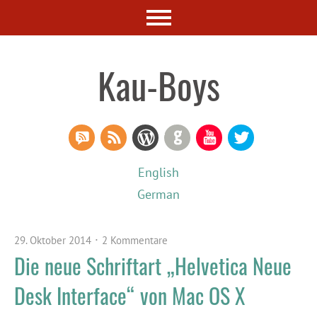
Kau-Boys
RSS Comments
RSS Feed
WordPress
GitHub
YouTube
Twitter
English
German
29. Oktober 2014
2 Kommentare
Die neue Schriftart „Helvetica Neue
Desk Interface“ von Mac OS X