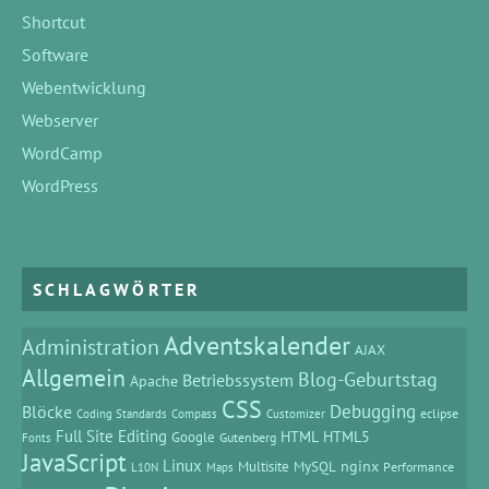
Shortcut
Software
Webentwicklung
Webserver
WordCamp
WordPress
SCHLAGWÖRTER
Adventskalender
Administration
AJAX
Allgemein
Blog-Geburtstag
Betriebssystem
Apache
CSS
Debugging
Blöcke
eclipse
Coding Standards
Compass
Customizer
Full Site Editing
HTML
HTML5
Google
Gutenberg
Fonts
JavaScript
Linux
MySQL
nginx
Multisite
Performance
L10N
Maps