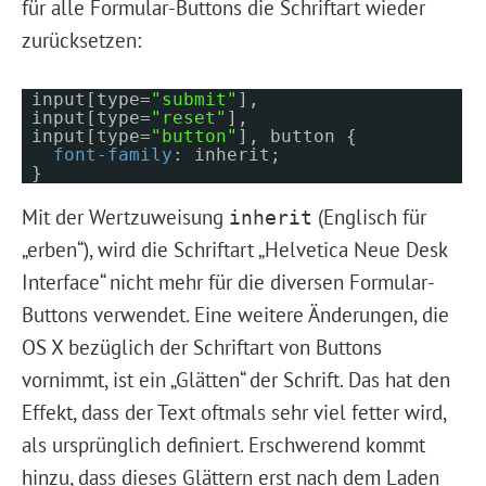
für alle Formular-Buttons die Schriftart wieder
zurücksetzen:
input[type=
"submit"
],
input[type=
"reset"
],
input[type=
"button"
], button {
font-family
: inherit;
}
Mit der Wertzuweisung
(Englisch für
inherit
„erben“), wird die Schriftart „Helvetica Neue Desk
Interface“ nicht mehr für die diversen Formular-
Buttons verwendet. Eine weitere Änderungen, die
OS X bezüglich der Schriftart von Buttons
vornimmt, ist ein „Glätten“ der Schrift. Das hat den
Effekt, dass der Text oftmals sehr viel fetter wird,
als ursprünglich definiert. Erschwerend kommt
hinzu, dass dieses Glättern erst nach dem Laden