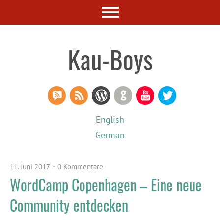
Kau-Boys
RSS Comments
RSS Feed
WordPress
GitHub
YouTube
Twitter
English
German
11. Juni 2017
0 Kommentare
WordCamp Copenhagen – Eine neue
Community entdecken