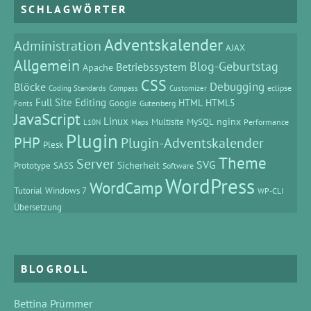
SCHLAGWÖRTER
Adventskalender
Administration
AJAX
Allgemein
Blog-Geburtstag
Betriebssystem
Apache
CSS
Debugging
Blöcke
eclipse
Coding Standards
Compass
Customizer
Full Site Editing
HTML
HTML5
Google
Gutenberg
Fonts
JavaScript
Linux
MySQL
nginx
Multisite
Performance
L10N
Maps
Plugin
PHP
Plugin-Adventskalender
Plesk
Theme
Server
SVG
Prototype
SASS
Sicherheit
Software
WordPress
WordCamp
Tutorial
Windows 7
WP-CLI
Übersetzung
BLOGROLL
Bettina Prümmer