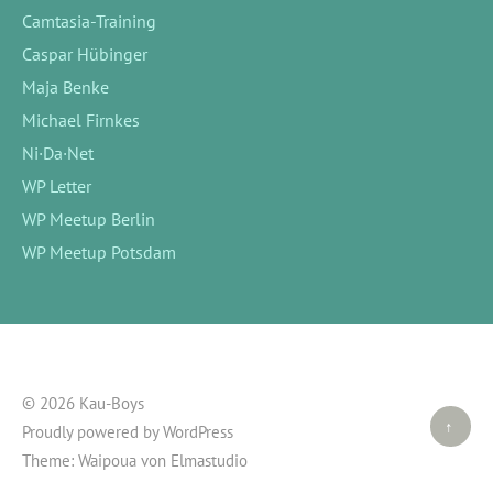
Camtasia-Training
Caspar Hübinger
Maja Benke
Michael Firnkes
Ni·Da·Net
WP Letter
WP Meetup Berlin
WP Meetup Potsdam
© 2026 Kau-Boys
Top ↑
Proudly powered by
WordPress
Theme: Waipoua von
Elmastudio