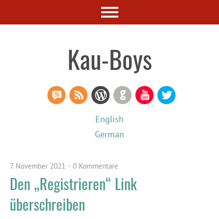
Kau-Boys
RSS Comments
RSS Feed
WordPress
GitHub
YouTube
Twitter
English
German
7. November 2021
0 Kommentare
Den „Registrieren“ Link
überschreiben