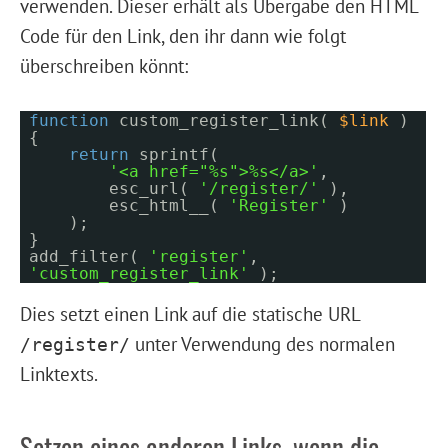
verwenden. Dieser erhält als Übergabe den HTML
Code für den Link, den ihr dann wie folgt
überschreiben könnt:
function
custom_register_link(
$link
)
{
return
sprintf(
'<a href="%s">%s</a>'
,
esc_url(
'/register/'
),
esc_html__(
'Register'
)
);
}
add_filter(
'register'
,
'custom_register_link'
);
Dies setzt einen Link auf die statische URL
unter Verwendung des normalen
/register/
Linktexts.
Setzen eines anderen Links, wenn die