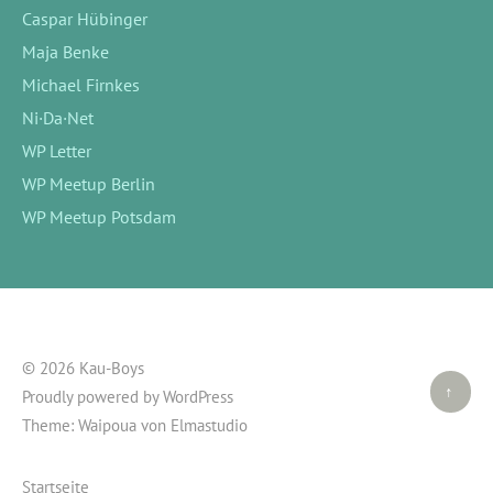
Caspar Hübinger
Maja Benke
Michael Firnkes
Ni·Da·Net
WP Letter
WP Meetup Berlin
WP Meetup Potsdam
© 2026 Kau-Boys
Top ↑
Proudly powered by
WordPress
Theme: Waipoua von
Elmastudio
Startseite