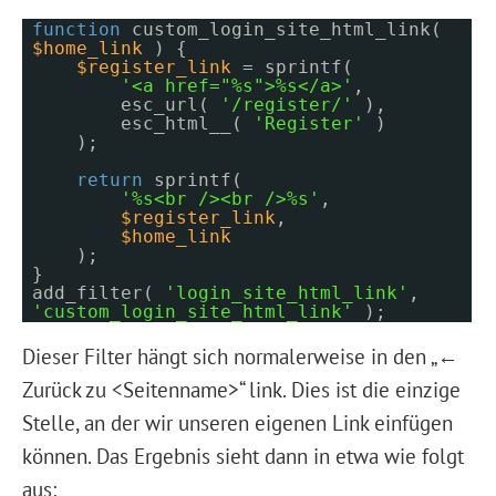
function
custom_login_site_html_link(
$home_link
) {
$register_link
= sprintf(
'<a href="%s">%s</a>'
,
esc_url(
'/register/'
),
esc_html__(
'Register'
)
);
return
sprintf(
'%s<br /><br />%s'
,
$register_link
,
$home_link
);
}
add_filter(
'login_site_html_link'
,
'custom_login_site_html_link'
);
Dieser Filter hängt sich normalerweise in den „←
Zurück zu <Seitenname>“ link. Dies ist die einzige
Stelle, an der wir unseren eigenen Link einfügen
können. Das Ergebnis sieht dann in etwa wie folgt
aus: