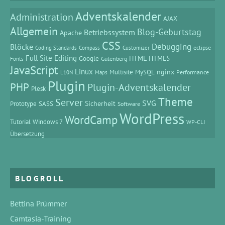
Adventskalender
Administration
AJAX
Allgemein
Blog-Geburtstag
Betriebssystem
Apache
CSS
Debugging
Blöcke
eclipse
Coding Standards
Compass
Customizer
Full Site Editing
HTML
HTML5
Google
Gutenberg
Fonts
JavaScript
Linux
MySQL
nginx
Multisite
Performance
L10N
Maps
Plugin
PHP
Plugin-Adventskalender
Plesk
Theme
Server
SVG
Prototype
SASS
Sicherheit
Software
WordPress
WordCamp
Tutorial
Windows 7
WP-CLI
Übersetzung
BLOGROLL
Bettina Prümmer
Camtasia-Training