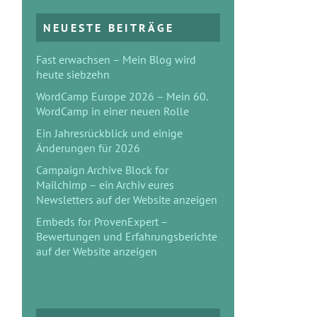
NEUESTE BEITRÄGE
Fast erwachsen – Mein Blog wird
heute siebzehn
WordCamp Europe 2026 – Mein 60.
WordCamp in einer neuen Rolle
Ein Jahresrückblick und einige
Änderungen für 2026
Campaign Archive Block for
Mailchimp – ein Archiv eures
Newsletters auf der Website anzeigen
Embeds for ProvenExpert –
Bewertungen und Erfahrungsberichte
auf der Website anzeigen