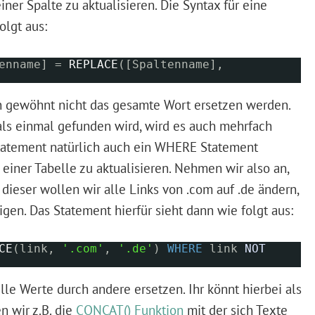
ner Spalte zu aktualisieren. Die Syntax für eine
olgt aus:
tenname] =
REPLACE
([Spaltenname],
 gewöhnt nicht das gesamte Wort ersetzen werden.
ls einmal gefunden wird, wird es auch mehrfach
Statement natürlich auch ein WHERE Statement
einer Tabelle zu aktualisieren. Nehmen wir also an,
n dieser wollen wir alle Links von .com auf .de ändern,
gen. Das Statement hierfür sieht dann wie folgt aus:
CE
(link,
'.com'
,
'.de'
)
WHERE
link
NOT
elle Werte durch andere ersetzen. Ihr könnt hierbei als
n wir z.B. die
CONCAT() Funktion
mit der sich Texte