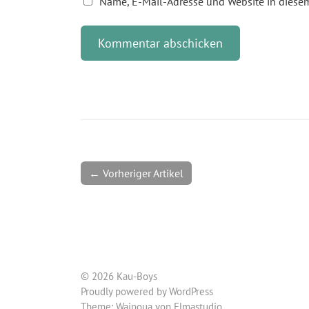
Name, E-Mail-Adresse und Website in diese
← Vorheriger Artikel
© 2026 Kau-Boys
Proudly powered by
WordPress
Theme: Waipoua von
Elmastudio