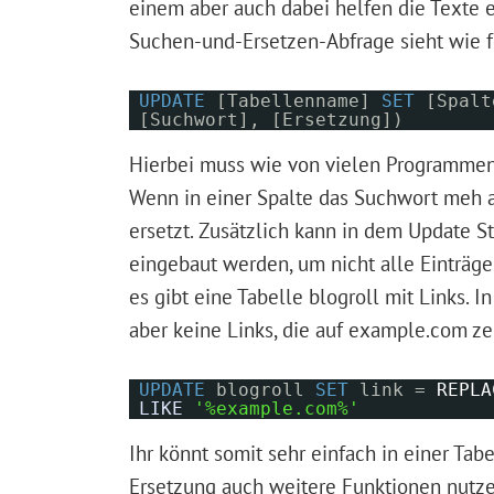
einem aber auch dabei helfen die Texte ei
Suchen-und-Ersetzen-Abfrage sieht wie f
UPDATE
[Tabellenname]
SET
[Spal
[Suchwort], [Ersetzung])
Hierbei muss wie von vielen Programmen
Wenn in einer Spalte das Suchwort meh a
ersetzt. Zusätzlich kann in dem Update 
eingebaut werden, um nicht alle Einträge 
es gibt eine Tabelle blogroll mit Links. I
aber keine Links, die auf example.com zei
UPDATE
blogroll
SET
link =
REPLA
LIKE
'%example.com%'
Ihr könnt somit sehr einfach in einer Tab
Ersetzung auch weitere Funktionen nutze