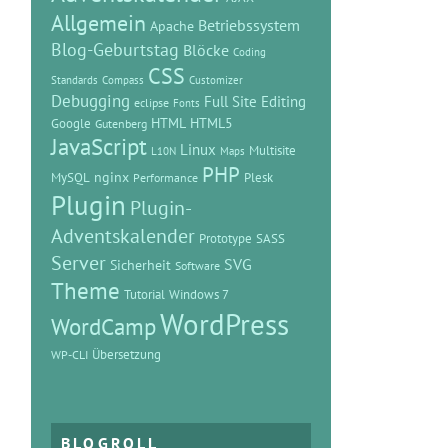
Allgemein
Betriebssystem
Apache
Blog-Geburtstag
Blöcke
Coding
CSS
Standards
Compass
Customizer
Debugging
Full Site Editing
eclipse
Fonts
HTML
HTML5
Google
Gutenberg
JavaScript
Linux
Multisite
L10N
Maps
PHP
MySQL
nginx
Plesk
Performance
Plugin
Plugin-
Adventskalender
Prototype
SASS
Server
SVG
Sicherheit
Software
Theme
Tutorial
Windows 7
WordPress
WordCamp
Übersetzung
WP-CLI
BLOGROLL