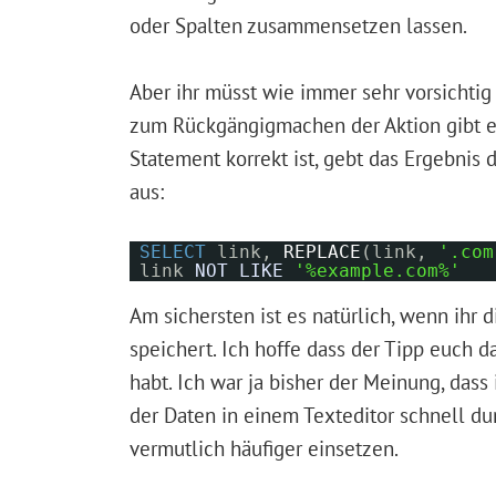
oder Spalten zusammensetzen lassen.
Aber ihr müsst wie immer sehr vorsicht
zum Rückgängigmachen der Aktion gibt es n
Statement korrekt ist, gebt das Ergebni
aus:
SELECT
link,
REPLACE
(link,
'.com
link
NOT
LIKE
'%example.com%'
Am sichersten ist es natürlich, wenn ihr
speichert. Ich hoffe dass der Tipp euch 
habt. Ich war ja bisher der Meinung, da
der Daten in einem Texteditor schnell du
vermutlich häufiger einsetzen.