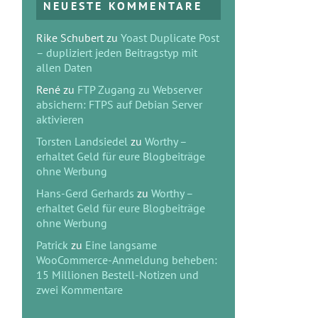
NEUESTE KOMMENTARE
Rike Schubert
zu
Yoast Duplicate Post
– dupliziert jeden Beitragstyp mit
allen Daten
René
zu
FTP Zugang zu Webserver
absichern: FTPS auf Debian Server
aktivieren
Torsten Landsiedel
zu
Worthy –
erhaltet Geld für eure Blogbeiträge
ohne Werbung
Hans-Gerd Gerhards
zu
Worthy –
erhaltet Geld für eure Blogbeiträge
ohne Werbung
Patrick
zu
Eine langsame
WooCommerce-Anmeldung beheben:
15 Millionen Bestell-Notizen und
zwei Kommentare