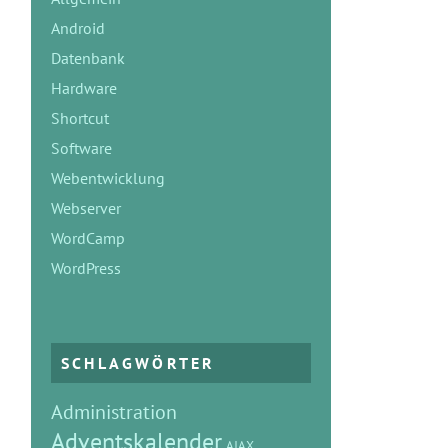
Android
Datenbank
Hardware
Shortcut
Software
Webentwicklung
Webserver
WordCamp
WordPress
SCHLAGWÖRTER
Administration
Adventskalender
AJAX