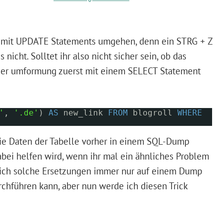
ig mit UPDATE Statements umgehen, denn ein STRG + Z
icht. Solltet ihr also nicht sicher sein, ob das
s der umformung zuerst mit einem SELECT Statement
'
,
'.de'
)
AS
new_link
FROM
blogroll
WHERE
 die Daten der Tabelle vorher in einem SQL-Dump
dabei helfen wird, wenn ihr mal ein ähnliches Problem
ss ich solche Ersetzungen immer nur auf einem Dump
rchführen kann, aber nun werde ich diesen Trick