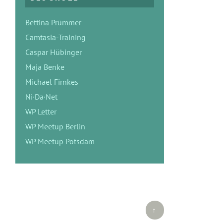
Bettina Prümmer
Camtasia-Training
Caspar Hübinger
Maja Benke
Michael Firnkes
Ni·Da·Net
WP Letter
WP Meetup Berlin
WP Meetup Potsdam
Top ↑