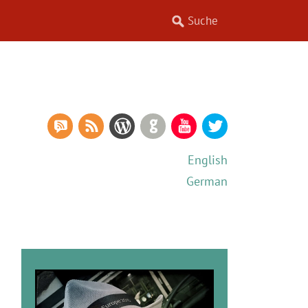
RSS Comments
RSS Feed
WordPress
GitHub
YouTube
Twitter
English
German