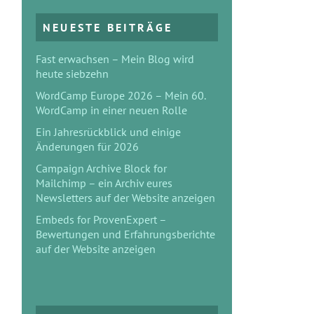
NEUESTE BEITRÄGE
Fast erwachsen – Mein Blog wird
heute siebzehn
WordCamp Europe 2026 – Mein 60.
WordCamp in einer neuen Rolle
Ein Jahresrückblick und einige
Änderungen für 2026
Campaign Archive Block for
Mailchimp – ein Archiv eures
Newsletters auf der Website anzeigen
Embeds for ProvenExpert –
Bewertungen und Erfahrungsberichte
auf der Website anzeigen