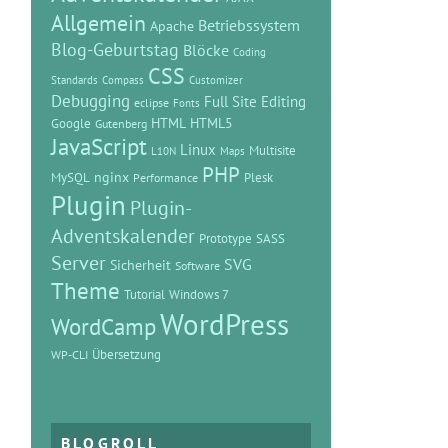
Allgemein
Betriebssystem
Apache
Blog-Geburtstag
Blöcke
Coding
CSS
Standards
Compass
Customizer
Debugging
Full Site Editing
eclipse
Fonts
HTML
HTML5
Google
Gutenberg
JavaScript
Linux
Multisite
L10N
Maps
PHP
MySQL
nginx
Plesk
Performance
Plugin
Plugin-
Adventskalender
Prototype
SASS
Server
SVG
Sicherheit
Software
Theme
Tutorial
Windows 7
WordPress
WordCamp
Übersetzung
WP-CLI
BLOGROLL