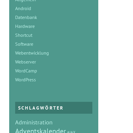
Android
Datenbank
Hardware
Shortcut
Software
Webentwicklung
Webserver
WordCamp
WordPress
SCHLAGWÖRTER
Administration
Adventskalender
AJAX