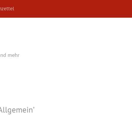
zettel
und mehr
Allgemein
’