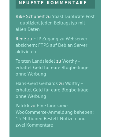
NEUESTE KOMMENTARE
Rike Schubert
zu
Yoast Duplicate Post
– dupliziert jeden Beitragstyp mit
allen Daten
René
zu
FTP Zugang zu Webserver
absichern: FTPS auf Debian Server
aktivieren
Torsten Landsiedel
zu
Worthy –
erhaltet Geld für eure Blogbeiträge
ohne Werbung
Hans-Gerd Gerhards
zu
Worthy –
erhaltet Geld für eure Blogbeiträge
ohne Werbung
Patrick
zu
Eine langsame
WooCommerce-Anmeldung beheben:
15 Millionen Bestell-Notizen und
zwei Kommentare