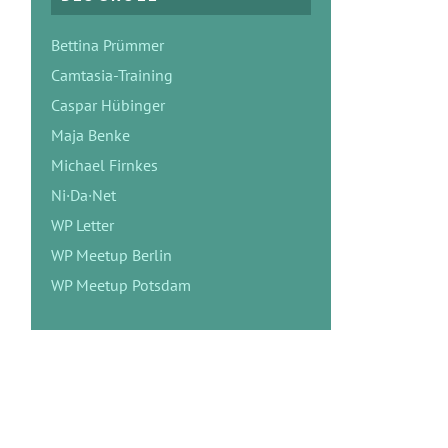
Bettina Prümmer
Camtasia-Training
Caspar Hübinger
Maja Benke
Michael Firnkes
Ni·Da·Net
WP Letter
WP Meetup Berlin
WP Meetup Potsdam