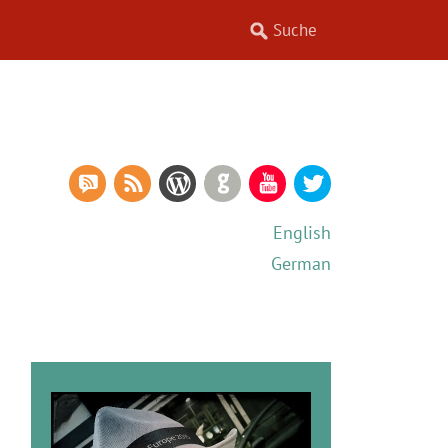
RSS Comments
RSS Feed
WordPress
GitHub
YouTube
Twitter
English
German